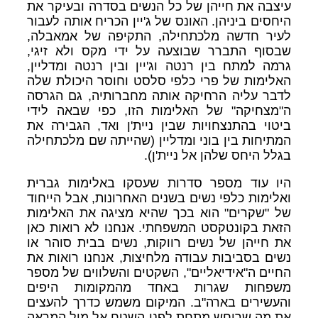
עיצבה את חייהן של כל הנשים בסדרה ובעיקר את
היחסים ביניהן. האונס של ג'יין הכריח אותה לעבור
לעיר חדשה מלכתחילה, התקיפה של אמאבלה,
שבסוף התברר שבוצעה על ידי מקס ולא זיגי,
גרמה למתח בין רנטה וג'יין ובין רנטה ומדליין,
האלימות של פרי כלפי סלסט וחוסר היכולת שלה
לדבר עליה הרחיקה אותה מחברותיה, גם הגרסה
ה"מצחיקה" של האלימות הזו, כפי שבאה לידי
ביטוי בהתנצחויות שבין ניית'ן ואד, הגבירה את
המתיחות בין בוני ומדליין (שהייתה שם מלכתחילה
בגלל היחס שלהן אל ניית'ן).
היו עוד מספר סדרות שעסקו באלימות גברית
ואלימות כלפי נשים בשנים האחרונות, אבל הייחוד
של "שקרים" הוא בכך שהיא מציגה את האלימות
הזאת בקונטקסט המשפחתי. אנחנו לא רואות כאן
את חייהן של נשים רווקות, נשים בבית סוהר או
נשים בסביבות עבודה מלחיצות, אנחנו רואות את
החיים ה"אידיאליים", השקטים והשלווים של מספר
משפחות שגרות באחד מהמקומות היפים
והעשירים בארה"ב. המיקום משמש כדרך להעצים
את מה שרוחש מתחת לפני השטח אל מול המראה