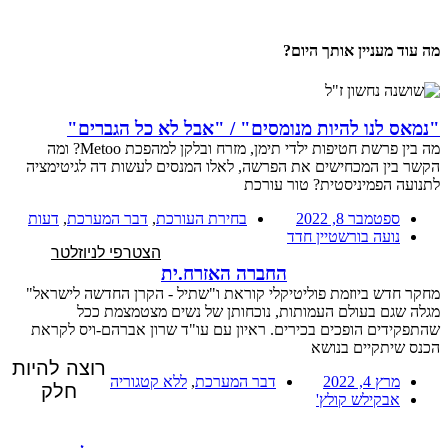
מה עוד מעניין אותך היום?
"נמאס לנו להיות מנומסים" / "אבל לא כל הגברים"
מה בין פרשת חטיפות ילדי תימן, מזרח ובלקן למהפכת Metoo? ומה
הקשר בין המכחישים את הפרשה, לאלו המנסים לעשות דה לגיטימציה
לתנועה הפמיניסטית? טור עורכת
ספטמבר 8, 2022
בחירת העורכת
,
דבר המערכת
,
דעות
נועה בורשטיין חדד
הצטרפי לניוזלטר
החברה האזרח.ית
מחקר חדש ביוזמת פוליטיקלי קוראת ו"שתיל - הקרן החדשה לישראל"
מגלה שגם בעולם העמותות, נוכחותן של נשים מצטמצמת ככל
שהתפקידים הופכים בכירים. ראיון עם עו"ד שרון אברהם-ויס לקראת
הכנס שיתקיים בנושא
רוצה להיות
מרץ 4, 2022
דבר המערכת
,
ללא קטגוריה
חלק
אבקילש קולץ'