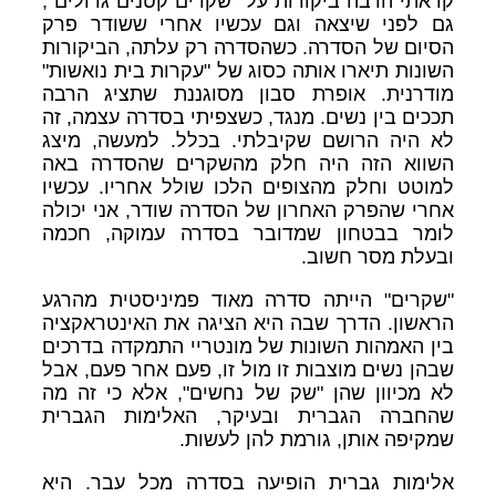
קראתי הרבה ביקורות על "שקרים קטנים גדולים",
גם לפני שיצאה וגם עכשיו אחרי ששודר פרק
הסיום של הסדרה. כשהסדרה רק עלתה, הביקורות
השונות תיארו אותה כסוג של "עקרות בית נואשות"
מודרנית. אופרת סבון מסוגננת שתציג הרבה
תככים בין נשים. מנגד, כשצפיתי בסדרה עצמה, זה
לא היה הרושם שקיבלתי. בכלל. למעשה, מיצג
השווא הזה היה חלק מהשקרים שהסדרה באה
למוטט וחלק מהצופים הלכו שולל אחריו. עכשיו
אחרי שהפרק האחרון של הסדרה שודר, אני יכולה
לומר בבטחון שמדובר בסדרה עמוקה, חכמה
ובעלת מסר חשוב.
"שקרים" הייתה סדרה מאוד פמיניסטית מהרגע
הראשון. הדרך שבה היא הציגה את האינטראקציה
בין האמהות השונות של מונטריי התמקדה בדרכים
שבהן נשים מוצבות זו מול זו, פעם אחר פעם, אבל
לא מכיוון שהן "שק של נחשים", אלא כי זה מה
שהחברה הגברית ובעיקר, האלימות הגברית
שמקיפה אותן, גורמת להן לעשות.
אלימות גברית הופיעה בסדרה מכל עבר. היא