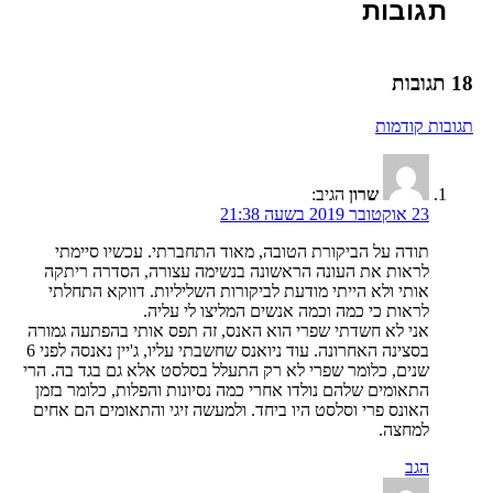
תגובות
18 תגובות
ניווט
תגובות קודמות
בתגובות
שרון
הגיב:
23 אוקטובר 2019 בשעה 21:38
תודה על הביקורת הטובה, מאוד התחברתי. עכשיו סיימתי
לראות את העונה הראשונה בנשימה עצורה, הסדרה ריתקה
אותי ולא הייתי מודעת לביקורות השליליות. דווקא התחלתי
לראות כי כמה וכמה אנשים המליצו לי עליה.
אני לא חשדתי שפרי הוא האנס, זה תפס אותי בהפתעה גמורה
בסצינה האחרונה. עוד ניואנס שחשבתי עליו, ג'יין נאנסה לפני 6
שנים, כלומר שפרי לא רק התעלל בסלסט אלא גם בגד בה. הרי
התאומים שלהם נולדו אחרי כמה נסיונות והפלות, כלומר בזמן
האונס פרי וסלסט היו ביחד. ולמעשה זיגי והתאומים הם אחים
למחצה.
הגב