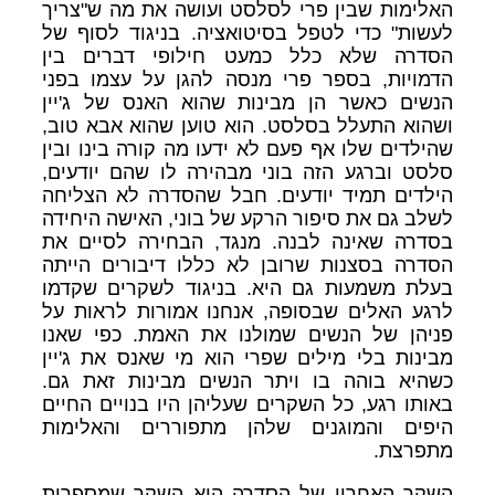
האלימות שבין פרי לסלסט ועושה את מה ש"צריך
לעשות" כדי לטפל בסיטואציה. בניגוד לסוף של
הסדרה שלא כלל כמעט חילופי דברים בין
הדמויות, בספר פרי מנסה להגן על עצמו בפני
הנשים כאשר הן מבינות שהוא האנס של ג'יין
ושהוא התעלל בסלסט. הוא טוען שהוא אבא טוב,
שהילדים שלו אף פעם לא ידעו מה קורה בינו ובין
סלסט וברגע הזה בוני מבהירה לו שהם יודעים,
הילדים תמיד יודעים. חבל שהסדרה לא הצליחה
לשלב גם את סיפור הרקע של בוני, האישה היחידה
בסדרה שאינה לבנה. מנגד, הבחירה לסיים את
הסדרה בסצנות שרובן לא כללו דיבורים הייתה
בעלת משמעות גם היא. בניגוד לשקרים שקדמו
לרגע האלים שבסופה, אנחנו אמורות לראות על
פניהן של הנשים שמולנו את האמת. כפי שאנו
מבינות בלי מילים שפרי הוא מי שאנס את ג'יין
כשהיא בוהה בו ויתר הנשים מבינות זאת גם.
באותו רגע, כל השקרים שעליהן היו בנויים החיים
היפים והמוגנים שלהן מתפוררים והאלימות
מתפרצת.
השקר האחרון של הסדרה הוא השקר שמספרות