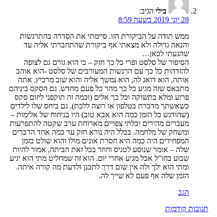
בילי
הגיב:
28 יוני 2019 בשעה 8:59
ממש תודה על הביקורת הזו. סיימתי את הסדרה בהתרגשות
והנאה גדולה ולא מצאתי אף ביקורת שהתחברתי אליה עד
שהגעתי לכאן…
הסיפור של סלסט ופרי כל כך חזק – כי הוא גורם גם לצופה
להזדהות כל כך עם הרגשות המעורבים של סלסט -הוא אוהב
אותה, הוא דואג לה, הוא נמשך אליה והוא שוב מרביץ. אתה
מתבאס שזה מגיע כל כך מהר כל פעם מחדש. גם הסקס ביניהם
פרוע ומלא בתשוקה וכל כך אלים (וכמה זה תוקפני ליזום סקס
כשאשתך מדברת בטלפון או רוצה ללכת). גם ביחס שלו לילדים
(שהודגש כל הזמן כמה הוא אבא טוב) היו בניחוח של אלימות –
מעברים מהירים ובלתי צפויים מארוחת ערב שקטה להתפרעות
ומשחק של מלחמה. בכלל היה נורא חזק עד כמה אחד הדברים
המפחידים היה כמה היא חסרת אונים מולו והוא שולט בזמן
שלה – אומר שנוסע לטניס וחוזר בכל זאת הביתה, אמור להיות
שבוע בחו"ל אבל מגיע אחרי יום. הוא זה שמחליט מתי הוא יגיע
ומתי הוא ילך ולה אין שום דרך לתכנן ולדעת מה קורה איתה.
הזמן שלה אף פעם לא שייך לה.
הגב
ניווט
תגובות קודמות