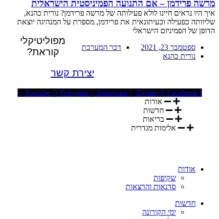
מרשה פרידמן – אם התנועה הפמיניסטית הישראלית
איך היו נראים חיינו לולא פעילותה של מרשה פרידמן? נורית כהנא,
שליוותה כפעילה וכעיתונאית את פרידמן, מספרת על המנהיגה יוצאת
הדופן של הפמיניזם הישראלי
מפוליטיקלי
ספטמבר 23, 2021
דבר המערכת
קוראת?
נורית כהנא
יצירת קשר
Youtube
Telegram
Instagram
Twitter
Facebook-f
אודות
חדשות
בריאות
אלימות מגדרית
אודות
שקיפות
סדנאות והרצאות
חדשות
ימי הקורונה