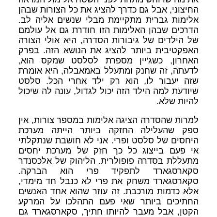
החיצוני, אבל גם כדרך להציג את כל הצורות שבהן
אלימות גברית מתקיימת מבלי שנשים אליה לב.
הדרכים שבהן האלימות הזו חודרת גם אל עולמם
של הילדים של גיבורות הסדרה, היא אולי הצורה
האפקטיבית ביותר להציג את הנושא הזה. בפרק
האחרון, כשג'יין מספרת לסלסט שמקס הוא,
לדעתה, זה שחנק ומתעלל באמאבלה, היא אומרת
שזה יעבור לו, הוא רק ילד אחרי הכל. סלסט
שיודעת למה הילד הזה יכול לגדול, עונה לה שיכול
להיות שלא.
למרות שהסדרה הציגה אלימות במספר צורות, אין
ספק שהעלילה החזקה ביותר הייתה מערכת
היחסים של סלסט ופרי. אני לא חושבת שנתקלתי
אי פעם בייצוג כל כך חזק של מערכת יחסים
מתעללת בסדרה פופולרית. הליהוק של אלכסנדר
סקארסגארד לתפקיד פרי הוא הברקה.
סקארסגארד משחק את פרי לא כנבל חד מימדי,
אלא כדמות מורכבת. זה עוזר שהוא אחד האנשים
החתיכים ביותר שאי פעם התהלכו על המרקע
הקטן, אבל מעבר להיותו חתיך, סקארסגארד גם