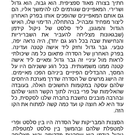
חתיך בצורה מאוד ספציפית. הוא גבוה, הוא גדול
ושרירי. המאפיינים שגורמים לנו להימשך אליו, הם
גם אותם המאפיינים שהופכים אותו בפרק האחרון
ליצור מפחיד ומבהיל. בהתחלה, הדימוי שלו, האיש
הגדול והמגונן, ליד סלסט של ניקול קידמן
(שבגאונות מצליחה להעביר את השבריריות
והנחישות שבה בכל רגע גם יחד), היה נראה יפה,
טבעי. גבר גדול וחזק ליד אישה קטנה ועדינה.
בפרק האחרון של הסדרה פתאום כל מה שיכולתי
לראות מול עיניי זה גבר גדול ומאיים ליד אישה
קטנה ממנו משמעותית. בכל רגע ששניהם היו על
המסך, ההבדלים הפיזיים ביניהם הפכו מאיימים.
זה הישג מרשים של הסדרה שדרך מערכת היחסים
שלהם עסקה במקומות החשוכים האלה, בעובדה
שהאלימות של פרי בנויה לתוך הקשר הזוגי שלהם
ובהרבה מובנים נחשבת בחברה שלנו לסקסית, כל
עוד היא לא חוצה קו ועד כמה קשה למתוח את הקו
הזה.
הסצנות המבריקות של הסדרה היו בין סלסט ופרי
למטפלת שלהם ובהמשך בין סלסט למטפלת.
ניקול קידמן היא שחקנית מדהימה והיא מצליחה