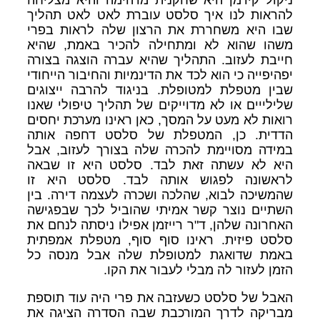
להראות לנו איך סלסט עוברת לאט לאט תהליך
שבו היא משחררת את הרצון שלה לראות בפרי
משהו שהוא לא ומתחילה להכיר באמת, שהיא
חייבת לעזוב. התהליך שהיא עברה הוצגה בצורה
יפהיפייה כי הוא לכד את הדינמיות והחיבור הייחודי
שבין מטפלת למטופלת. בניגוד להרבה ייצוגים
שלילייים או לא מדוייקים של תהליך טיפולי שאנו
רואות לא מעט על המסך, כאן ראינו מערכת יחסים
הדדית. כן, המטפלת של סלסט דחפה אותה
במידה מסויימת להכרה שלה בצורך לעזוב, אבל
היא לא עשתה זאת לבד. סלסט היא זו שבאה
לראשונה לפגוש אותה לבד. סלסט היא זו
שהמשיכה לבוא, שהלכה ושכרה לעצמה דירה. בין
השתיים נוצר קשר אמיתי שהוביל לכך שבפגישה
האחרונה שלהן, ד"ר רייזמן אפילו ניסתה לנחם את
סלסט פיזית. ראינו סוף סוף, מטפלת אמפתית
באמת שדואגת למטופלת שלה אבל מנסה כל
הזמן לעזור לה מבלי לעבור את הקו.
האבל של סלסט כשעזבה את פרי היה עוד תוספת
מבריקה לדרך המורכבת שבה הסדרה הציגה את