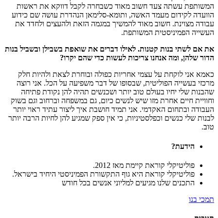
המשותפת עשתה צעד חשוב מאוד כשבחרה לקבל דווקא את ראשות
הוועדה לקידום מעמד האשה, ותומא-סלימאן הנהדרת עושה שם כידוע
עבודה מצוינת. חשוב מאוד להמשיך במגמה הזאת ולהעצים ולחדד את
העשייה הפמיניסטית המשותפת.
את אם לשתי בנות קטנות. לאילו דברים את שואפת בשבילן ובשביל בנות
הדור שלהן, ומה אנחנו צריכות לעשות כדי שהם יקרו
?
כאמא אני לוקחת על עצמי אחריות כפולה ובוחרת לצאת ולהיות חלק
מרכזי בעשייה הפוליטית, שבסופו של דבר משפיעה על הכל. אני רוצה
שהבנות שלי יחיו בעולם טוב יותר ושכנשים תהיה להן נקודת פתיחה
וחוויית חיים אחרת מזו שיש לנשים כיום, גם במשפחה וברחוב וגם בשוק
העבודה ובתחום האקדמי. אני תמיד חושבת איך ליצור עתיד ראוי יותר
לבנות שלי כנשים וכפלסטיניות, כי אין ספק שמגיע להן לחיות הרבה יותר
טוב.
הידעת?
פוליטיקלי קוראת קיימת מאז 2012.
פוליטיקלי קוראת היא גוף התקשורת הפמיניסטי היחיד בישראל.
התכנים שלנו מגיעים למליוני אנשים בכל חודש
תמכי בנו