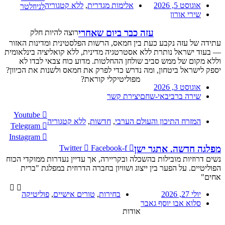
אוגוסט 5, 2026
אלימות מגדרית
,
ללא קטגוריה
לניוזלטר
שירי אורון
עזה כבר ביום שאחרי
רוצה להיות חלק
עתידה של עזה נקבע כעת בין חמאס, הרשות הפלסטינית ומדינות האזור
— בעוד ישראל נותרת ללא אסטרטגיה מדינית, ללא קואליציה בינלאומית
וללא מקום של ממש סביב שולחן ההחלטות. מדוע כוח צבאי לבדו לא
יספק לישראל ביטחון, ומה נדרש כדי לפרק את חמאס ולשנות את הכיוון?
מפוליטיקלי קוראת?
אוגוסט 3, 2026
שירה ברביבאי-שחם
יצירת קשר
Youtube
המזרח התיכון והעולם הערבי
,
חדשות
,
ללא קטגוריה
Telegram
Instagram
מפלגה חדשה. אתגר ישן
Twitter
Facebook-f
נשים דרוזיות מובילות בהשכלה ובקריירה, אך עדיין נעדרות ממוקדי הכוח
הפוליטיים. על הפער בין ייצוג ושוויון בחברה הדרוזית במפלגת "ברית
אחים"
יולי 27, 2026
בחירות
,
טורים אישיים
,
פוליטיקה
סלוא אבו יוסף גאבר
אודות