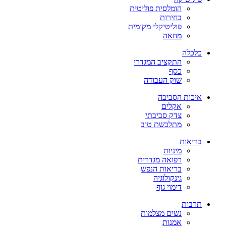
הומלסית פוליטית
בחירות
פוליטיקלי מקומית
מחאה
כלכלה
התקציב המגדרי
כסף
שוק העבודה
איכות הסביבה
אקלים
צדק סביבתי
מתלבשת טוב
בריאות
מיניות
רפואה מגדרית
בריאות הנפש
גינקולוגיה
דימוי גוף
תרבות
נשים מצלמות
אמנות