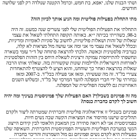
ושתי הבנות שלנו, יאפא, בת חמש, וכרמל הקטנה שנולדה רק לפני שלושה
חודשים.
מתי התחלת בפעילות פוליטית ומה הניע אותך לכיוון הזה
?
התחלתי את הפעילות הפוליטית שלי לפני עשרים שנה כמעט. זה היה
ב-98, כשהייתי בכיתה י״א. באותה תקופה התחלתי לשאול את עצמי
שאלות של זהות ושאלות פוליטיות, לחשוב על סוגיות לאומיות ומדיניות,
ובכלל לשאול את עצמי מי אני ומה אני עושה מול מציאות לא קלה,
כערביה פלסטינית וכאשה. הלכתי להרצאה פתוחה של ד״ר עזמי בשארה
ונחשפתי להתייחסות עמוקה ורצינית לשאלת היחס בין הזהות הפלסטינית
לאזרחות הישראלית ולדילמות שונות שקשורות בזה. שאלתי אותו הרבה
שאלות בהרצאה ואחר כך שוחחנו, והוא הציע לי להצטרף להתאחדות
צעירי בל"ד. זה מה שעשיתי, ומאז אני פעילה בבל"ד. ב-2007 ומאז
נבחרתי על ידי חברי המפלגה לוועד המרכזי של בל"ד, ובשלוש השנים
האחרונות גם ללשכה הפוליטית של המפלגה.
מה זה פמיניזם בשבילך? האם הפעילות שלך פמיניסטית בעיניך ומה יהיה
חשוב לך לקדם כחברת כנסת
?
פמיניזם בשבילי זו אידיאולוגיה פוליטית וחברתית שמטרתה ליצור ולקדם
תהליכים שישנו מהיסוד את המציאות הקשה שבה נשים חיות.
כפמיניסטית אני לא רואה סתירה בין המאבק הלאומי לבין קידום הייצוג
הנשי במערכת הפוליטית והעשייה הפמיניסטית החברתית. השאיפה שלנו
כפעילות היא לקדם נשים ופמיניזם גם מול השמרנות והדיכוי בחברה