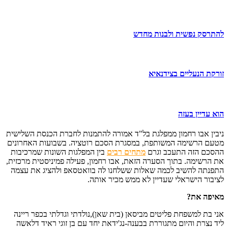
להתרסק נפשית ולבנות מחדש
זורקת הנעליים בצידנאיא
הוא עדיין בעזה
ניבין אבו רחמון ממפלגת בל"ד אמורה להתמנות לחברת הכנסת השלישית
מטעם הרשימה המשותפת, במסגרת הסכם רוטציה. בשבועות האחרונים
ההסכם הזה התעכב וגרם
מתחים רבים
בין המפלגות השונות שמרכיבות
את הרשימה. בתוך הסערה הזאת, אבו רחמון, פעילה פמיניסטית מרכזית,
התפנתה להשיב לכמה שאלות ששלחנו לה בוואטסאפ ולהציג את עצמה
לציבור הישראלי שעדיין לא ממש מכיר אותה.
מאיפה את
?
אני בת למשפחת פליטים מביסאן (בית שאן),נולדתי וגדלתי בכפר ריינה
ליד נצרת והיום מתגוררת בבענה-נג'ידאת יחד עם בן זוגי ראיד דלאשה