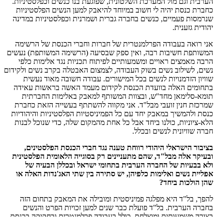
הערבית וגם מול המערכת השלטונית, שפוגעת בנו כנשים וכפלסטיניות.
כחברת כנסת יהיה לי חשוב במיוחד להיאבק למען הנשים הפלסטיניות
שנרמסות פעמיים, כנשים בחברה גברית ושמרנית וכפלסטיניות במדינה
יהודית גזענית.
אני רואה בעבודה הפרלמנטרית של חברות וחברי הכנסת של הרשימה
המשותפת חשיבות רבה, ואין ספק שבסיעה (הרשימה המשותפת) נעשים
הרבה מאמצים ראויים ומשמעותיים לפיתוח תכניות נגד אלימות כלפי
נשים, לשילוב נשים בשוק העבודה, לצמצום האבטלה בקרב נשים ולקידום
שוויון הזדמנויות לנשים בכל המישורים. עבודה חשובה מאוד נעשית
בתחומים האלה בוועדת הכנסת לקידום מעמד האשה בראשות עאידה
תומא-סלימאן מחד"ש, ובצוות המשותף למאבק באלימות החברתית
שמרכזת חנין זועבי מבל"ד. אני מקווה להשתתף בעשייה הזאת כחברת
כנסת ולהמשיך במאבק יחד עם כל הפמיניסטיות הפלסטיניות והיהודיות
הלא-ציוניות, כולנו ביחד אבל כל אחת מהמקום שלה, כדי שנוכל לבנות
חברה שוויונית לנשים ובכלל.
בציבור הישראלי היהודי רווחת טענה נגד חברי הכנסת הפלסטינים,
ובעיקר אלה מבל"ד, שהם מתעניינים רק בסוגייה הלאומית הפלסטינית
ולא בבעיות של החברה הערבית בתחומי ישראל ובכללן הבעיה של
אפליית נשים ואלימות כלפיהן, יש סתירה בין שתי האג'נדות האלה או
שהן הולכות ביחד
?
להפך, בל"ד היא מפלגה פמיניסטית ומובילה את המאבק בתחום הזה
בחברה הערבית. בל"ד פועלת כבר שנים למען זכויות הפרט והנשים
בצורה משמעותית ומוצלחת, כולל בעבודה פרלמנטרית ובחקיקה בכנסת,