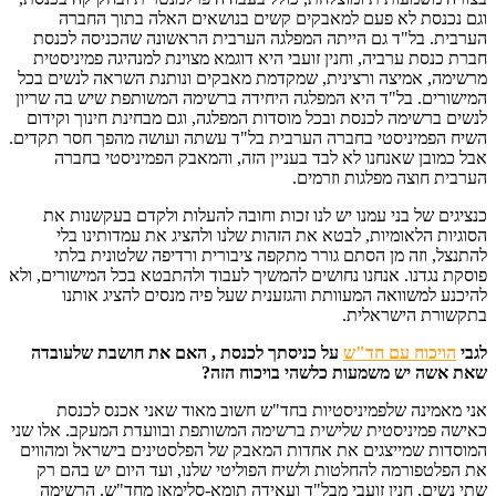
וגם נכנסת לא פעם למאבקים קשים בנושאים האלה בתוך החברה
הערבית. בל"ד גם הייתה המפלגה הערבית הראשונה שהכניסה לכנסת
חברת כנסת ערביה, וחנין זועבי היא דוגמא מצוינת למנהיגה פמיניסטית
מרשימה, אמיצה ורצינית, שמקדמת מאבקים ונותנת השראה לנשים בכל
המישורים. בל"ד היא המפלגה היחידה ברשימה המשותפת שיש בה שריון
לנשים ברשימה לכנסת ובכל מוסדות המפלגה, וגם מבחינת חינוך וקידום
השיח הפמיניסטי בחברה הערבית בל"ד עשתה ועושה מהפך חסר תקדים.
אבל כמובן שאנחנו לא לבד בעניין הזה, והמאבק הפמיניסטי בחברה
הערבית חוצה מפלגות וזרמים.
כנציגים של בני עמנו יש לנו זכות וחובה להעלות ולקדם בעקשנות את
הסוגיות הלאומיות, לבטא את הזהות שלנו ולהציג את עמדותינו בלי
להתנצל, וזה מן הסתם גורר מתקפה ציבורית ורדיפה שלטונית בלתי
פוסקת נגדנו. אנחנו נחושים להמשיך לעבוד ולהתבטא בכל המישורים, ולא
להיכנע למשוואה המעוותת והגזענית שעל פיה מנסים להציג אותנו
בתקשורת הישראלית.
לגבי
הויכוח עם חד"ש
על כניסתך לכנסת , האם את חושבת שלעובדה
שאת אשה יש משמעות כלשהי בויכוח הזה
?
אני מאמינה שלפמיניסטיות בחד"ש חשוב מאוד שאני אכנס לכנסת
כאישה פמיניסטית שלישית ברשימה המשותפת ובוועדת המעקב. אלו שני
המוסדות שמייצגים את אחדות המאבק של הפלסטינים בישראל ומהווים
את הפלטפורמה להחלטות ולשיח הפוליטי שלנו, ועד היום יש בהם רק
שתי נשים, חנין זועבי מבל"ד ועאידה תומא-סלימאן מחד"ש. הרשימה