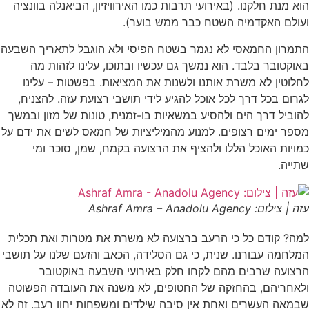
א מנת חלקנו. (באירועי תרבות כמו האירוויזיון, הביאנלה בוונציה
עולם האקדמיה השטח כבר ממש בוער).
תמרון החמאסי לא נגמר בשטח הפיסי ולא הוגבל לתאריך השבעה
וקטובר בלבד. הוא נמשך גם עכשיו ובתוכו, עלינו לזהות מה
לוטין לא משרת אותנו ולשנות את המציאות. בפשטות – עלינו
רום בכל דרך לכל אוכל להגיע לידי תושבי רצועת עזה. להצניח,
וביל דרך הים ולהסיע במשאיות בו-זמנית, טונות של מזון ובמשך
פר ימים רצופים. למנוע מהמיליציות של חמאס לשים את ידם על
ויות האוכל הללו ולהציף את הרצועה בקמח, שמן, סוכר ומי
ייה.
| צילום: Ashraf Amra – Anadolu Agency
מה? קודם כל כי הרעב ברצועה לא משרת את מטרות ואת תכלית
לחמה עבורנו. שנית, כי גם הסלידה, הכאב והזעם שלנו על תושבי
רצועה שרבים מהם לקחו חלק באירועי השבעה באוקטובר
לאחריהם, בהחזקה של החטופים, לא משנה את העובדה הפשוטה
מאה העשרים ואחת אין סיבה שילדים ומשפחות יחוו רעב. זה לא