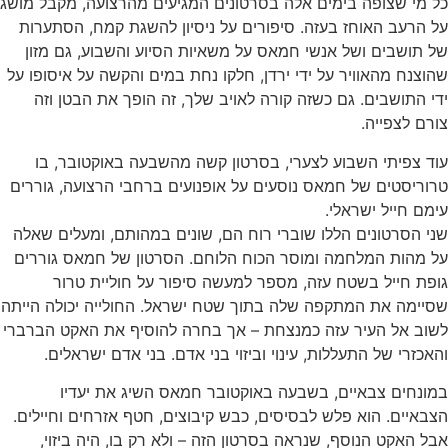
 מי שצופה בימים אלה בסרטונים המגיעים מהרצועה, מקבל מושג
 הרעב האוחז בעזה. סיפורים על ניסיון להשגת קמח, הסתערות
 תושבים ושל אנשי חמאס על משאיות הסיוע והשבוע, גם מזון
וצנח מהאוויר על ידי ירדן, חלקו נחת במים והקשה על איסופו על
י התושבים. גם כשזה קורה לאויב שלך, זה הופך את הבטן וזה
רם לצפייה.
ד צפיתי השבוע לצערי, בסרטון קשה מהשבעה באוקטובר, בו
וריסטים של חמאס נוסעים על אופנועים ברחבי הרצועה, גוררים
מם חייל ישראלי.
י הסרטונים הללו שוברי רוח הם, שונים במהותם, ומעלים שאלה
ל מהות המלחמה ומוסר הכוח הלוחם. הסרטון של חמאס גוררים
פת חייל בשטח עזה, מספר למעשה סיפור על חוליית טרור
יימה את המתקפה שלה בתוך שטח ישראל. החולייה יכולה הייתה
שוב אל העיר עזה כמנצחת – אך בחרה להוסיף את האקט הברברי
אכזרי של התעללות, עינוי וביזוי בני אדם. בני אדם ישראלים.
ונחים צבאיים, בשבעה באוקטובר חמאס השיג את יעדיו
באיים. הוא פלש לבסיסים, כבש קיבוצים, חטף אזרחים וחיילים.
ל האקט הנוסף, שנראה בסרטון הזה – ולא רק בו, היה ביזוי,