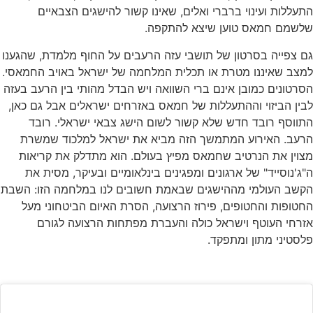
עללות ועינוי ברברי ואלים, שאינו קשור להישגים הצבאיים
לשמם חמאס טוען שיצא להתקפה.
 צפייה בסרטון של תושבי עזה הרעבים על החוף מלמדת, שהגענו
מצב שאיננו מטרת או תכלית המלחמה של ישראל באויב החמאסי.
רטונים כמובן אינם ברי השוואה ויש הבדל מהותי בין הרעב בעזה
ין הביזוי וההתעללות של חמאס באזרחים ישראלים אבל גם כאן,
ווסף רובד חדש שלא קשור לשום הישג צבאי ישראלי. רובד
רעב. האירוע המתמשך הזה מביא את ישראל למלכוד שמשרת
וין את הנרטיב שחמאס מפיץ בעולם. הוא מתדלק את קריאות
ג'נוסייד" של ארגונים ומפגינים בינלאומיים ובעיקר, מסית את
קשב העולמי מההישגים שבאמת חשובים לנו במלחמה הזו: השבת
טופות והחטופים, פירוז הרצועה, הסרת האיום הביטחוני מעל
רחי העוטף וישראל כולה והעברת מפתחות הרצועה לגורם
סטיני מתון ומתפקד.