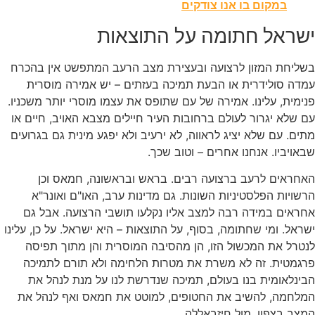
במקום בו אנו צודקים
שראל חתומה על התוצאות
שליחת המזון לרצועה ובעצירת מצב הרעב המתפשט אין בהכרח
דה סולידרית או הבעת תמיכה בעזתים – יש אמירה מוסרית
ימית, עלינו. אמירה של עם שתופס את עצמו מוסרי יותר משכניו.
 שלא יגרור לעולם ברחובות העיר חיילים מצבא האויב, חיים או
ים. עם שלא יציג לראווה, לא ירעיב ולא יפגע מינית גם בגרועים
אויביו. אנחנו אחרים – וטוב שכך.
אחראים לרעב ברצועה רבים. בראש ובראשונה, חמאס וכן
שויות הפלסטיניות השונות. גם מדינות ערב, האו"ם ואונר"א
ראים במידה רבה למצב אליו נקלעו תושבי הרצועה. אבל גם
ראל. ומי שחתומה, בסוף, על התוצאות – היא ישראל. על כן, עלינו
טרל את המכשול הזו, הן מהסיבה המוסרית והן מתוך תפיסה
רגמטית. זה לא משרת את מטרות הלחימה ולא תורם לתמיכה
ינלאומית בנו בעולם, תמיכה שנדרשת לנו על מנת לנהל את
מלחמה, להשיב את החטופים, למוטט את חמאס ואף לנהל את
צב בצפון, מול חיזבאללה.