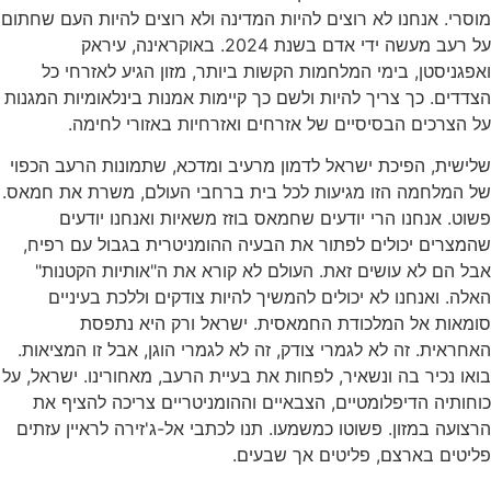
סרי. אנחנו לא רוצים להיות המדינה ולא רוצים להיות העם שחתום
על רעב מעשה ידי אדם בשנת 2024. באוקראינה, עיראק
פגניסטן, בימי המלחמות הקשות ביותר, מזון הגיע לאזרחי כל
דדים. כך צריך להיות ולשם כך קיימות אמנות בינלאומיות המגנות
 הצרכים הבסיסיים של אזרחים ואזרחיות באזורי לחימה.
ישית, הפיכת ישראל לדמון מרעיב ומדכא, שתמונות הרעב הכפוי
ל המלחמה הזו מגיעות לכל בית ברחבי העולם, משרת את חמאס.
וט. אנחנו הרי יודעים שחמאס בוזז משאיות ואנחנו יודעים
מצרים יכולים לפתור את הבעיה ההומניטרית בגבול עם רפיח,
ל הם לא עושים זאת. העולם לא קורא את ה"אותיות הקטנות"
לה. ואנחנו לא יכולים להמשיך להיות צודקים וללכת בעיניים
ומאות אל המלכודת החמאסית. ישראל ורק היא נתפסת
חראית. זה לא לגמרי צודק, זה לא לגמרי הוגן, אבל זו המציאות.
או נכיר בה ונשאיר, לפחות את בעיית הרעב, מאחורינו. ישראל, על
חותיה הדיפלומטיים, הצבאיים וההומניטריים צריכה להציף את
צועה במזון. פשוטו כמשמעו. תנו לכתבי אל-ג'זירה לראיין עזתים
יטים בארצם, פליטים אך שבעים.