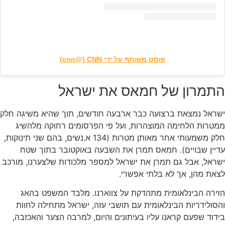
פוסט משותף על ידי ‏‎CNN‎‏ (@‏‎cnn‎‏)
תמרון של חמאס את ישראל
שראל נמצאת ברצועה כבר ארבעה חודשים, תוך שהיא משיגה חלק
מטרות הלחימה המוצהרות, ועל פי הפרסומים רחוקה מלהשיג
חלק משמעותי אחר מאותן מטרות (134 א.נשים, בהם שני תינוקות,
דיין שבויים). חמאס תמרן את השבעה באוקטובר בתוך שטח
ראל, אבל גם תמרן את ישראל למספר מלכודות שלצערנו, מורכב
את מהן, אך לא בלתי אפשרי.
ירה הבינלאומית מתהדקת על צווארנו. מלבד המשפט בהאג
סולידריות הבינלאומית עם תושבי עזה, ישראל מתחילה לחוות
דוד שפעם קראנו עליו בעיתונים והיום, למרבה הצער והאכזבה,