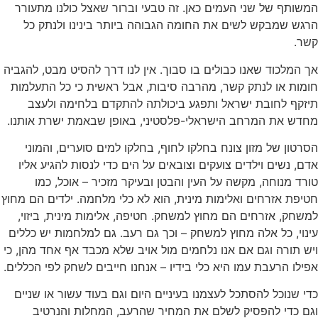
שותף של שני העמים כאן. זה טבעי וברור שאצל כולנו מתעורר
גש שמבקש לשים את החומה הגבוהה ביותר בינינו ולנתק כל
שר.
 המלכוד שאנו כבולים בו סבוך. אין לנו דרך להסיט מבט, להגביה
מות או לנתק קשר, מהרבה סיבות, אבל ראשית כי כל התעלמות
יזקף לחובת ישראל ותפגע ביכולתה להתקדם בלחימה ולעצב
חדש את המרחב הישראלי-פלסטיני, באופן שבאמת ישרת אותנו.
רטון של מזון צונח בחלקו לחוף, בחלקו למים סוערים, והמוני
ם, נשים וילדים צועקים וצובאים על הים כדי לנסות להגיע אליו
רד מנוחה, מקשה על העין והבטן ובעיקר מזכיר – אוכל, כמו
יפת אזרחים ואלימות מינית, הוא לא כלי מלחמה. ילדים הם מחוץ
שחק, אזרחים הם מחוץ למשחק. חטיפה, אלימות מינית, ביזוי,
נוי, כל אלה מחוץ למשחק – וכך גם רעב. גם למלחמות יש כללים
ש תורה וגם אם אנו נלחמים מול אויב שלא מכבד אף אחד מהן, כי
ילו הרעבת עמו היא כלי בידיו – אנחנו חייבים לשחק לפי הכללים.
י שנוכל להסתכל לעצמנו בעיניים היום וגם בעוד עשור או שניים
גם כדי להפסיק לשלם את המחיר שהרעב, המחלות והנרטיב