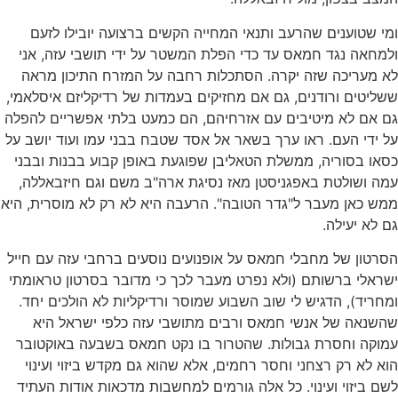
י שטוענים שהרעב ותנאי המחייה הקשים ברצועה יובילו לזעם
מחאה נגד חמאס עד כדי הפלת המשטר על ידי תושבי עזה, אני
א מעריכה שזה יקרה. הסתכלות רחבה על המזרח התיכון מראה
ליטים ורודנים, גם אם מחזיקים בעמדות של רדיקליזם איסלאמי,
ם אם לא מיטיבים עם אזרחיהם, הם כמעט בלתי אפשריים להפלה
 ידי העם. ראו ערך בשאר אל אסד שטבח בבני עמו ועוד יושב על
או בסוריה, ממשלת הטאליבן שפוגעת באופן קבוע בבנות ובבני
ה ושולטת באפגניסטן מאז נסיגת ארה"ב משם וגם חיזבאללה,
ש כאן מעבר ל"גדר הטובה". הרעבה היא לא רק לא מוסרית, היא
 לא יעילה.
רטון של מחבלי חמאס על אופנועים נוסעים ברחבי עזה עם חייל
ראלי ברשותם (ולא נפרט מעבר לכך כי מדובר בסרטון טראומתי
חריד), הדגיש לי שוב השבוע שמוסר ורדיקליות לא הולכים יחד.
השנאה של אנשי חמאס ורבים מתושבי עזה כלפי ישראל היא
מוקה וחסרת גבולות. שהטרור בו נקט חמאס בשבעה באוקטובר
א לא רק רצחני וחסר רחמים, אלא שהוא גם מקדש ביזוי ועינוי
ם ביזוי ועינוי. כל אלה גורמים למחשבות מדכאות אודות העתיד