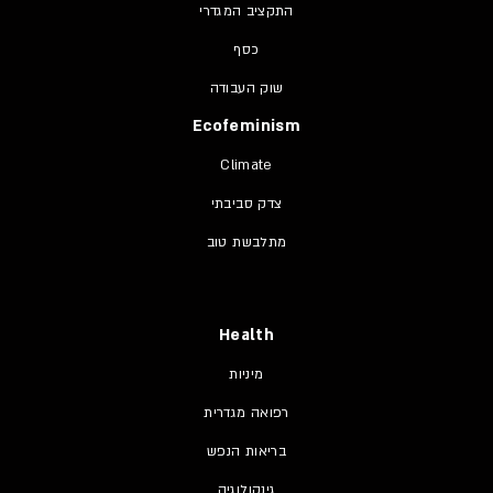
התקציב המגדרי
כסף
שוק העבודה
Ecofeminism
Climate
צדק סביבתי
מתלבשת טוב
Health
מיניות
רפואה מגדרית
בריאות הנפש
גינקולוגיה