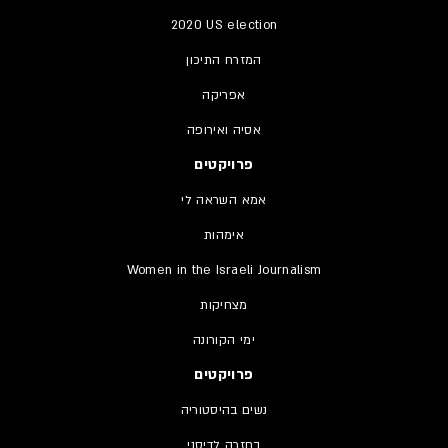
2020 US election
המזרח התיכון
אפריקה
אסיה ואירופה
פרויקטים
אמא השראה לי
אימהות
Women in the Israeli Journalism
מצחיקות
ימי הקורונה
פרויקטים
נשים בהיסטוריה
בחזרה לדיסני