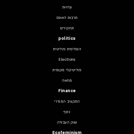
עדויות
תרבות האונס
תחקירים
politics
הומלסית פוליטית
Elections
פוליטיקלי מקומית
מחאה
Finance
התקציב המגדרי
כסף
שוק העבודה
Ecofeminism