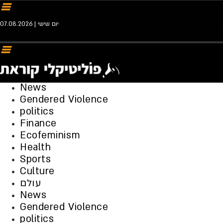
יום שישי | 07.08.2026
News
Gendered Violence
politics
Finance
Ecofeminism
Health
Sports
Culture
עולם
News
Gendered Violence
politics