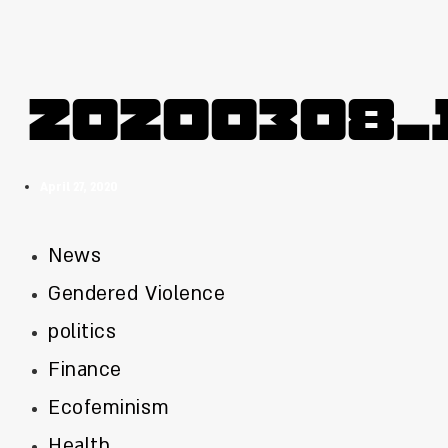
20200308_
April 27, 2020
News
Gendered Violence
politics
Finance
Ecofeminism
Health