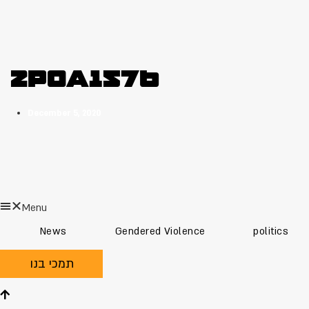
2P0A1576
December 5, 2020
Menu
News
Gendered Violence
politics
תמכי בנו