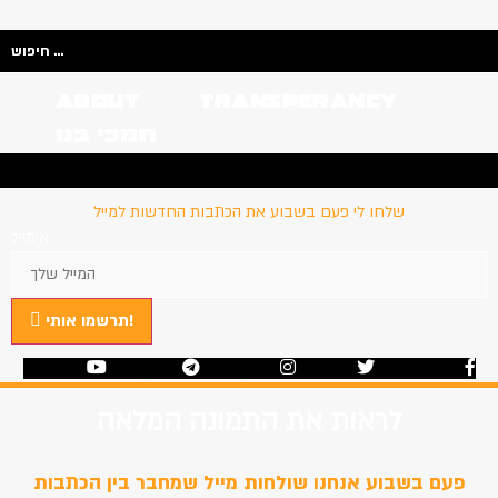
Search
...
About
Transperancy
תמכי בנו
בנו
Transperancy
About
שלחו לי פעם בשבוע את הכתבות החדשות למייל
אימייל
תרשמו אותי!
Youtube
Telegram
Instagram
Twitter
Facebook-f
לראות את התמונה המלאה
פעם בשבוע אנחנו שולחות מייל שמחבר בין הכתבות