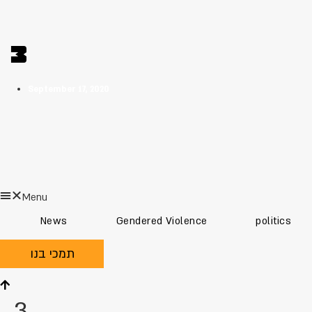
3
September 17, 2020
Menu
News
Gendered Violence
politics
תמכי בנו
3