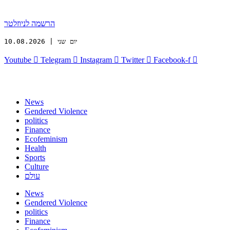
הרשמה לניוזלטר
יום שני | 10.08.2026
Youtube
Telegram
Instagram
Twitter
Facebook-f
News
Gendered Violence
politics
Finance
Ecofeminism
Health
Sports
Culture
עולם
News
Gendered Violence
politics
Finance