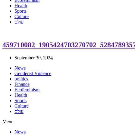
Ecofeminism
Health
Sports
Culture
עולם
459710082_1905424703270702_528478935
September 30, 2024
News
Gendered Violence
politics
Finance
Ecofeminism
Health
Sports
Culture
עולם
Menu
News