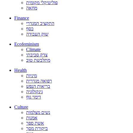
פוליטיקלי מקומית
מחאה
Finance
התקציב המגדרי
כסף
שוק העבודה
Ecofeminism
Climate
צדק סביבתי
מתלבשת טוב
Health
מיניות
רפואה מגדרית
בריאות הנפש
גינקולוגיה
דימוי גוף
Culture
נשים מצלמות
אמנות
אשת ספר
ביקורת מסך