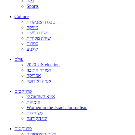
במה
Sports
Culture
טבלת המבקרות
מוזיקה
שירת נשים
שירה מקורית
ספרות
קולנוע
עולם
2020 US election
המזרח התיכון
אפריקה
אסיה ואירופה
פרויקטים
אמא השראה לי
אימהות
Women in the Israeli Journalism
מצחיקות
ימי הקורונה
פרויקטים
נשים בהיסטוריה