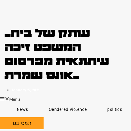
_עותק של בית
המשפט זיכה
עיתונאית מפרסום
אונס שמרת_
January 27, 2021
Menu
News
Gendered Violence
politics
תמכי בנו