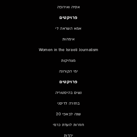
אסיה ואירופה
פרויקטים
אמא השראה לי
אימהות
Women in the Israeli Journalism
מצחיקות
ימי הקורונה
פרויקטים
נשים בהיסטוריה
בחזרה לדיסני
20 שנה לבאפי
חוזרות לועדת כרמי
יהדות