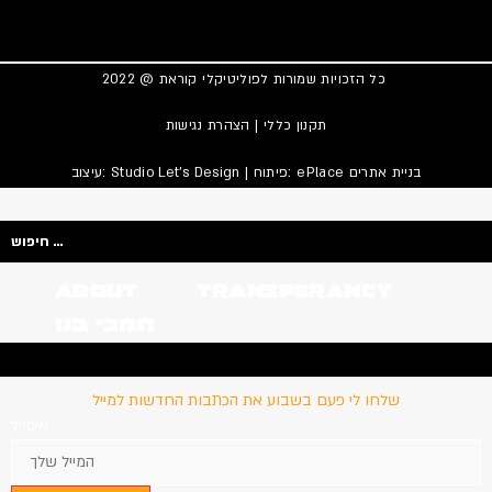
כל הזכויות שמורות לפוליטיקלי קוראת @ 2022
תקנון כללי
|
הצהרת נגישות
בניית אתרים
| פיתוח: ePlace
Studio Let’s Design
עיצוב:
Search
...
About
Transperancy
תמכי בנו
בנו
Transperancy
About
שלחו לי פעם בשבוע את הכתבות החדשות למייל
אימייל