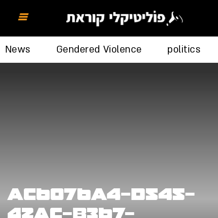
News
Gendered Violence
politics
ac6076a4-d545-
42ac-b367-