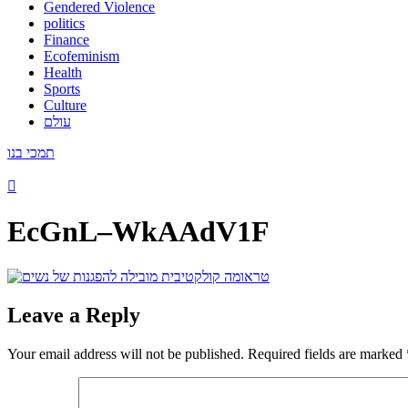
Gendered Violence
politics
Finance
Ecofeminism
Health
Sports
Culture
עולם
תמכי בנו
EcGnL–WkAAdV1F
Leave a Reply
Your email address will not be published.
Required fields are marked