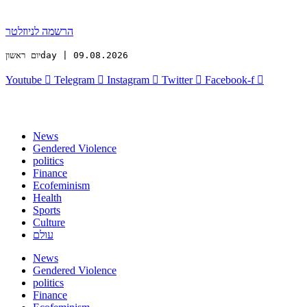
הרשמה לניוזלטר
יום ראשוןday | 09.08.2026
Youtube
Telegram
Instagram
Twitter
Facebook-f
News
Gendered Violence
politics
Finance
Ecofeminism
Health
Sports
Culture
עולם
News
Gendered Violence
politics
Finance