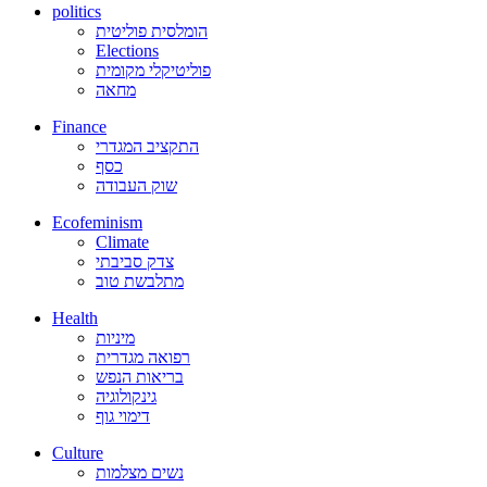
politics
הומלסית פוליטית
Elections
פוליטיקלי מקומית
מחאה
Finance
התקציב המגדרי
כסף
שוק העבודה
Ecofeminism
Climate
צדק סביבתי
מתלבשת טוב
Health
מיניות
רפואה מגדרית
בריאות הנפש
גינקולוגיה
דימוי גוף
Culture
נשים מצלמות