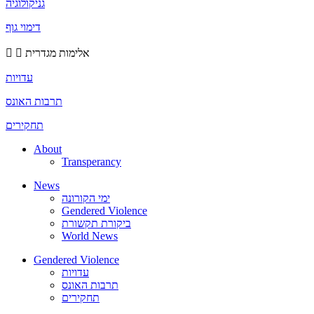
גניקולוגיה
דימוי גוף
אלימות מגדרית
עדויות
תרבות האונס
תחקירים
About
Transperancy
News
ימי הקורונה
Gendered Violence
ביקורת תקשורת
World News
Gendered Violence
עדויות
תרבות האונס
תחקירים