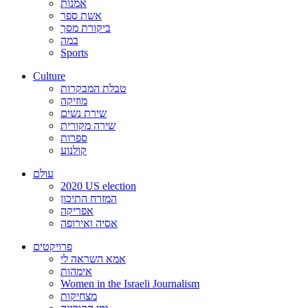
אמנות
אשת ספר
ביקורת מסך
במה
Sports
Culture
טבלת המבקרות
מוזיקה
שירת נשים
שירה מקורית
ספרות
קולנוע
עולם
2020 US election
המזרח התיכון
אפריקה
אסיה ואירופה
פרויקטים
אמא השראה לי
אימהות
Women in the Israeli Journalism
מצחיקות