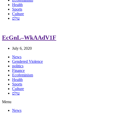
Ecofeminism
Health
Sports
Culture
עולם
EcGnL–WkAAdV1F
July 6, 2020
News
Gendered Violence
politics
Finance
Ecofeminism
Health
Sports
Culture
עולם
Menu
News