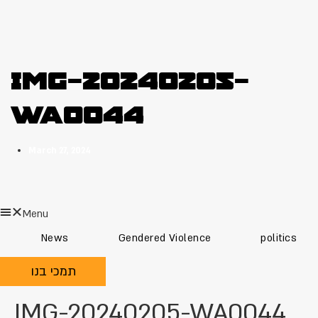
IMG-20240205-
WA0044
March 27, 2024
Menu
News
Gendered Violence
politics
תמכי בנו
IMG-20240205-WA0044