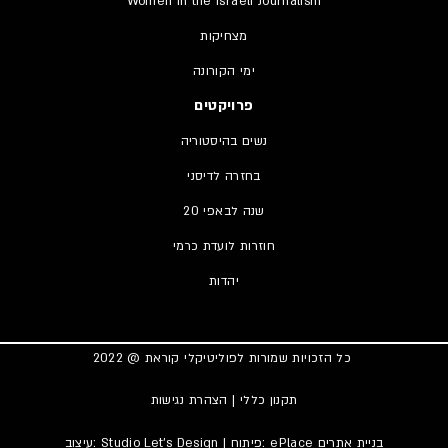
Women in the Israeli Journalism
מצחיקות
ימי הקורונה
פרויקטים
נשים בהיסטוריה
בחזרה לדיסני
20 שנה לבאפי
חוזרות לועדת כרמי
יהדות
כל הזכויות שמורות לפוליטיקלי קוראת @ 2022
תקנון כללי
|
הצהרת נגישות
בניית אתרים
| פיתוח: ePlace
Studio Let’s Design
עיצוב: