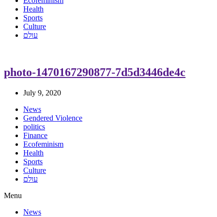
Ecofeminism
Health
Sports
Culture
עולם
photo-1470167290877-7d5d3446de4c
July 9, 2020
News
Gendered Violence
politics
Finance
Ecofeminism
Health
Sports
Culture
עולם
Menu
News