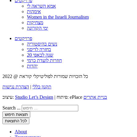
פרויקטים
אמא השראה לי
אימהות
Women in the Israeli Journalism
מצחיקות
ימי הקורונה
פרויקטים
נשים בהיסטוריה
בחזרה לדיסני
20 שנה לבאפי
חוזרות לועדת כרמי
יהדות
כל הזכויות שמורות לפוליטיקלי קוראת @ 2022
תקנון כללי
|
הצהרת נגישות
בניית אתרים
| פיתוח: ePlace
Studio Let’s Design
עיצוב:
Search ...
תוצאות חיפוש
לכל התוצאות
About