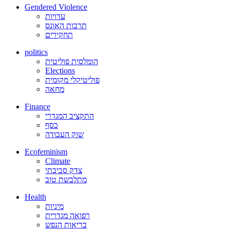
Gendered Violence
עדויות
תרבות האונס
תחקירים
politics
הומלסית פוליטית
Elections
פוליטיקלי מקומית
מחאה
Finance
התקציב המגדרי
כסף
שוק העבודה
Ecofeminism
Climate
צדק סביבתי
מתלבשת טוב
Health
מיניות
רפואה מגדרית
בריאות הנפש