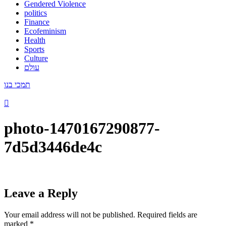
Gendered Violence
politics
Finance
Ecofeminism
Health
Sports
Culture
עולם
תמכי בנו
photo-1470167290877-
7d5d3446de4c
Leave a Reply
Your email address will not be published.
Required fields are
marked
*