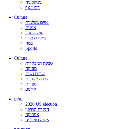
גינקולוגיה
דימוי גוף
Culture
נשים מצלמות
אמנות
אשת ספר
ביקורת מסך
במה
Sports
Culture
טבלת המבקרות
מוזיקה
שירת נשים
שירה מקורית
ספרות
קולנוע
עולם
2020 US election
המזרח התיכון
אפריקה
אסיה ואירופה