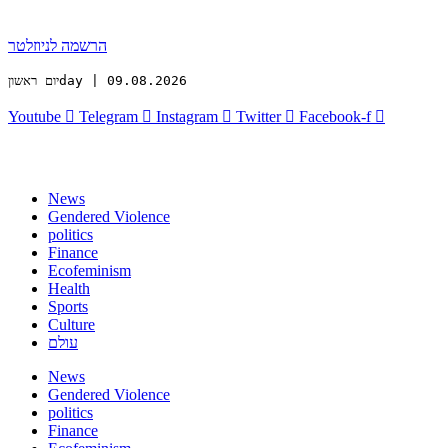
הרשמה לניוזלטר
יום ראשוןday | 09.08.2026
Youtube
Telegram
Instagram
Twitter
Facebook-f
News
Gendered Violence
politics
Finance
Ecofeminism
Health
Sports
Culture
עולם
News
Gendered Violence
politics
Finance