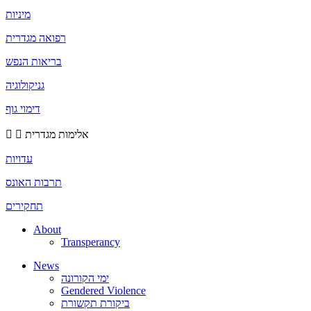
מיניות
רפואה מגדרית
בריאות הנפש
גניקולוגיה
דימוי גוף
אלימות מגדרית
עדויות
תרבות האונס
תחקירים
About
Transperancy
News
ימי הקורונה
Gendered Violence
ביקורת תקשורת