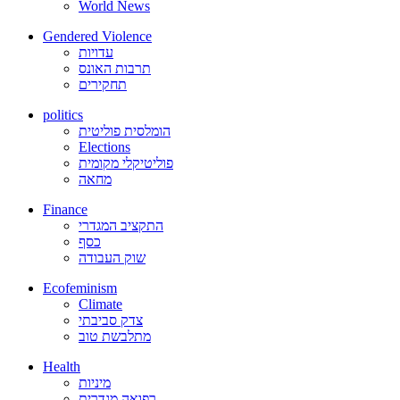
World News
Gendered Violence
עדויות
תרבות האונס
תחקירים
politics
הומלסית פוליטית
Elections
פוליטיקלי מקומית
מחאה
Finance
התקציב המגדרי
כסף
שוק העבודה
Ecofeminism
Climate
צדק סביבתי
מתלבשת טוב
Health
מיניות
רפואה מגדרית