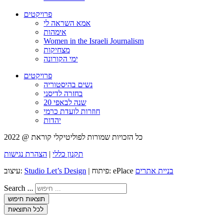
פרויקטים
אמא השראה לי
אימהות
Women in the Israeli Journalism
מצחיקות
ימי הקורונה
פרויקטים
נשים בהיסטוריה
בחזרה לדיסני
20 שנה לבאפי
חוזרות לועדת כרמי
יהדות
כל הזכויות שמורות לפוליטיקלי קוראת @ 2022
תקנון כללי
|
הצהרת נגישות
בניית אתרים
| פיתוח: ePlace
Studio Let’s Design
עיצוב:
Search ...
תוצאות חיפוש
לכל התוצאות