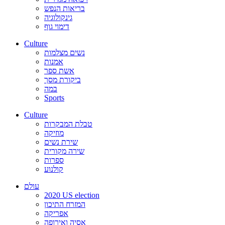
בריאות הנפש
גינקולוגיה
דימוי גוף
Culture
נשים מצלמות
אמנות
אשת ספר
ביקורת מסך
במה
Sports
Culture
טבלת המבקרות
מוזיקה
שירת נשים
שירה מקורית
ספרות
קולנוע
עולם
2020 US election
המזרח התיכון
אפריקה
אסיה ואירופה