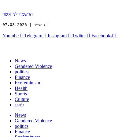
הרשמה לניוזלטר
יום שישי | 07.08.2026
Youtube
Telegram
Instagram
Twitter
Facebook-f
News
Gendered Violence
politics
Finance
Ecofeminism
Health
Sports
Culture
עולם
News
Gendered Violence
politics
Finance