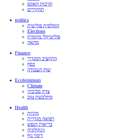
תרבות האונס
תחקירים
politics
הומלסית פוליטית
Elections
פוליטיקלי מקומית
מחאה
Finance
התקציב המגדרי
כסף
שוק העבודה
Ecofeminism
Climate
צדק סביבתי
מתלבשת טוב
Health
מיניות
רפואה מגדרית
בריאות הנפש
גינקולוגיה
דימוי גוף