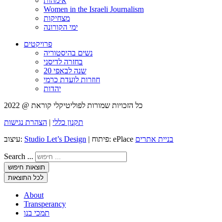
אימהות
Women in the Israeli Journalism
מצחיקות
ימי הקורונה
פרויקטים
נשים בהיסטוריה
בחזרה לדיסני
20 שנה לבאפי
חוזרות לועדת כרמי
יהדות
כל הזכויות שמורות לפוליטיקלי קוראת @ 2022
תקנון כללי
|
הצהרת נגישות
בניית אתרים
| פיתוח: ePlace
Studio Let’s Design
עיצוב:
Search ...
תוצאות חיפוש
לכל התוצאות
About
Transperancy
תמכי בנו