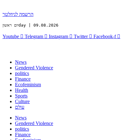
הרשמה לניוזלטר
יום ראשוןday | 09.08.2026
Youtube
Telegram
Instagram
Twitter
Facebook-f
News
Gendered Violence
politics
Finance
Ecofeminism
Health
Sports
Culture
עולם
News
Gendered Violence
politics
Finance