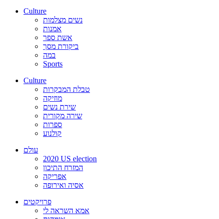
Culture
נשים מצלמות
אמנות
אשת ספר
ביקורת מסך
במה
Sports
Culture
טבלת המבקרות
מוזיקה
שירת נשים
שירה מקורית
ספרות
קולנוע
עולם
2020 US election
המזרח התיכון
אפריקה
אסיה ואירופה
פרויקטים
אמא השראה לי