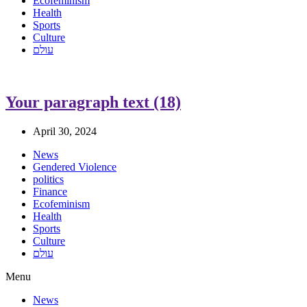
Ecofeminism
Health
Sports
Culture
עולם
Your paragraph text (18)
April 30, 2024
News
Gendered Violence
politics
Finance
Ecofeminism
Health
Sports
Culture
עולם
Menu
News