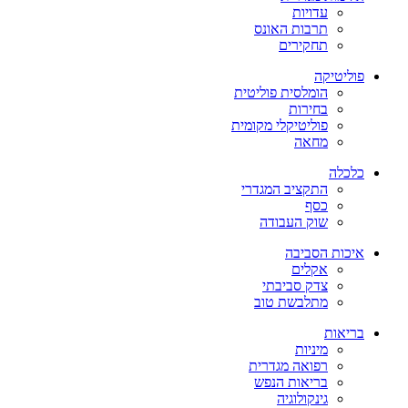
עדויות
תרבות האונס
תחקירים
פוליטיקה
הומלסית פוליטית
בחירות
פוליטיקלי מקומית
מחאה
כלכלה
התקציב המגדרי
כסף
שוק העבודה
איכות הסביבה
אקלים
צדק סביבתי
מתלבשת טוב
בריאות
מיניות
רפואה מגדרית
בריאות הנפש
גינקולוגיה