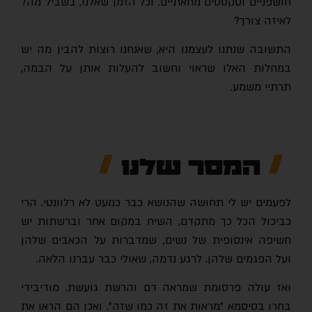
חושפניים וטקסטים מחאתיים. וכל הזמן שאלנו, בשביל מה?
לאיזה צורך?
התשובה שנתנו לעצמנו היא, שאנחנו רוצות להבין מה יש
במחלות האלו שראוי וחשוב להעלות אותן על הבמה,
תרתיי משמע.
המסר שלנו
לפעמים יש לי תחושה שהנושא כבר כמעט לא רלוונטי. הרי
כביכול הכל כך מתקדם, השיח במקום אחר וברשתות יש
חשיפה אינסופית של נשים, שמדברות על הכאבים שלהן
ועל הפגמים שלהן. לרגע נדמה, שאולי כבר עברנו הלאה.
ואז עולה פרסומת שמראה דם והרשת גועשת. מודיבידי
בחרו בסיסמא "מראות את זה כמו שזה". ואכן הם הראו את