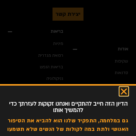
יצירת קשר
בריאות
מיניות
אודות
רפואה מגדרית
שקיפות
בריאות הנפש
סדנאות
גניקולוגיה
חדשות
דימוי גוף
הדיון הזה חייב להתקיים ואנחנו זקוקות לעזרתך כדי
אלימות מגדרית
להמשיך אותו
גם במלחמה, התפקיד שלנו הוא להביא את הסיפור
האנושי ולתת במה לקולות של הנשים שלא תשמעו
כל הזכויות שמורות לפוליטיקלי קוראת @ 2022