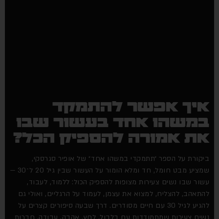
איך אפשר להתמקד
במשהו אחד בעשור שבו
את אמורה להספיק הכל?
ביקורת על הספר ״תתמקדי במשהו אחד״ של אופיר סגרסקי,
שמציע מבט חומל, חד ומלא הומור על העשור שבין גיל 20 ל־30 —
עשור שבו נשים צעירות מצופות להספיק הכול: ללמוד, לעבוד,
להתאהב, להצליח, למצוא את עצמן, לעמוד על הרגליים, ואולי גם
להגיע לגיל 30 עם חיים מסודרים. דרך שבעה סיפורים קצרים על
נשים צעירות שמתמודדות עם בלבול, לחץ, אהבה, עבודה, חברות