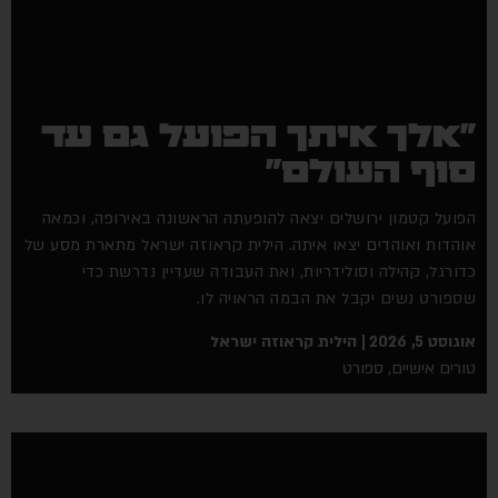
"אלך איתך הפועל גם עד
סוף העולם"
הפועל קטמון ירושלים יצאה להופעתה הראשונה באירופה, וכמאה
אוהדות ואוהדים יצאו איתה. הילית קראוזה ישראל מתארת מסע של
כדורגל, קהילה וסולידריות, ואת העבודה שעדיין נדרשת כדי
שספורט נשים יקבל את הבמה הראויה לו.
אוגוסט 5, 2026
הילית קראוזה ישראל
טורים אישיים
,
ספורט