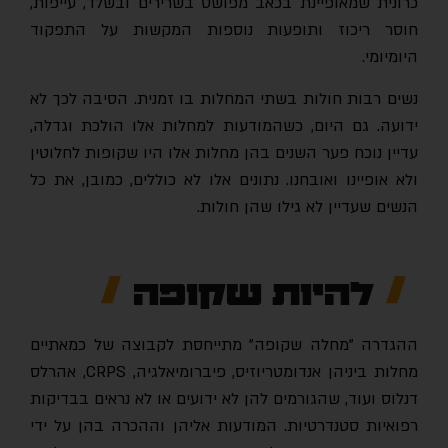
כרונית שמאופיינת בכאב מפושט בשרירים ובשלד, עייפות,
חוסר ריכוז ותופעות נוספות המקשות על התפקוד
היומיומי.
נשים רבות חולות בשתי המחלות בו זמנית. הסיבה לכך לא
ידועה. גם היום, כשהמודעות למחלות אלו הולכת וגדלה,
עדיין נוכח פער השנים בהן מחלות אלו היו שקופות לחלוטין
ולא אופיינו ואובחנו. נתונים אלו לא כוללים, כמובן, את כל
הנשים שעדיין לא גילו שהן חולות.
להיות שקופה
ההגדרה "מחלה שקופה" מתייחסת לקבוצה של כמאתיים
מחלות ביניהן אנדומטריוזיס, פיברומיאלגיה
, CRPS,
אהרלס
דנלוס ועוד, שהגורמים להן לא ידועים או לא נראים בבדיקות
רפואיות סטנדרטיות. המודעות אליהן וההכרה בהן על ידי