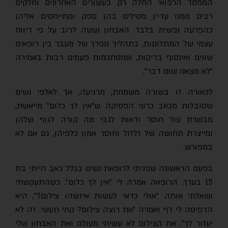
הממסד הרפואי החלה רק בעשורים האחרונים וחלקים
רבים ממנו עדיין מטילים בהן ספק ומתייחסים אליהן
כהפרעה נפשית בלבד. האבחון נעשה לרוב על פי דיווח
עצמי של המתלוננות, בתהליך מפרך של מעבר בין רופאים
שונים ואינסוף בדיקות, שמסתכמות פעמים רבות באמירה
"לא מצאנו שום דבר
".
לכאורה זו בשורה משמחת, מרגיעה, אך לאלפי נשים
שסובלות מכאב כרוני הפסיקה ש"אין לך כלום" מייאשת,
מבשרת עוד חוסר ודאות לגבי מה קורה לגוף שלהן
ומייצרת תחושה של זלזול וחוסר אמון כלפיהן, גם אם לא
במפורש
.
בפעם הראשונה שפניתי לרופאת נשים בגלל כאב הייתי בת
15 בערך. הרופאה אמרה לי "אין לך כלום". כשהתעקשתי
ושאלתי אותה "אולי כדאי לעשות איזשהו צילום?", היא
הדפיסה לי דף ואמרה "את רוצה צילום? קחי תעשי. זה לא
יעזור לך". את הצילום לא עשיתי מעולם ואת האבחון שלי