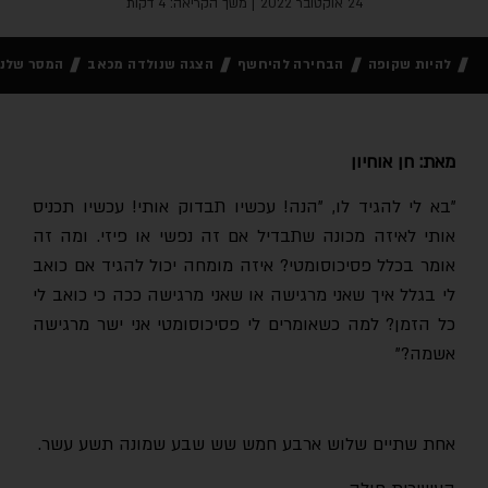
24 אוקטובר 2022
| משך הקריאה: 4 דקות
להיות שקופה
הבחירה להיחשף
הצגה שנולדה מכאב
המסר שלנו
מאת: חן אוחיון
"בא לי להגיד לו, "הנה! עכשיו תבדוק אותי! עכשיו תכניס
אותי לאיזה מכונה שתבדיל אם זה נפשי או פיזי. ומה זה
אומר בכלל פסיכוסומטי? איזה מומחה יכול להגיד אם כואב
לי בגלל איך שאני מרגישה או שאני מרגישה ככה כי כואב לי
כל הזמן? למה כשאומרים לי פסיכוסומטי אני ישר מרגישה
אשמה?"
אחת שתיים שלוש ארבע חמש שש שבע שמונה תשע עשר.