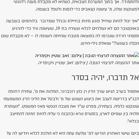
ולהתמודד. אך בתוך המערכת הצבאית, כשהיא לא מקבלת מענה רלוונטי
למצוקות שלה, מ' עישנה קנאביס כדי לנסות ולטפל בעצמה.
"איך יכול להיות שחייל פוגע מינית בחיילת ובגלל שמדובר בלוחמים בשבעה
באוקטובר הם לא נשלחים לכלא וצעירה בת 19, שעישנה וויד כדי להרגיע
תסמיני חרדה שנגרמו לה כתוצאה מטבח שהייתה חשופה לו – לא מקבלת שום
הקלה בעונש?" שואלת גילי-הירש.
אתר ההנצחה לנרצחי הנובה | צילום: זאב שטיין ויקימדיה
אל תדברו, יהיה בסדר
אתמול בערב הגיש עורך הדין רן כהן רוכברגר, המלווה את מ', עתירה דחופה
לבג"ץ בדרישה לעכב את ביצוע העונש של מ' ולבטל את הליכי הדין המשמעתי
שננקטו כלפיה. בעתירה, מפרט עו"ד את מצבה הנפשי מאז המשפט. "העותרת
תלויה בין שמיים לארץ, בסטרס נורא ובהבנה כי עליה להיות זמינה להתייצב
בכלא".
ביום שישי האחרון הודיעו למ' שלעת עתה היא לא הולכת לכלא ויודיעו לה על