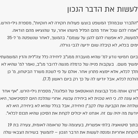
לעשות את הדבר הנכון
"התברר שבמהלך המשפט בוצעו פעולות חקירה לא חוקיות", מספרת גילי-הירש.
"אמרו להם שכל אחד מהם הפליל מישהו אחר, עד שהוציאו מהם הודאה.
למעשה, לא אפשרו להם להגן על עצמם". בהמשך, לאחר שנשפטה מ' ל-35
ימים בכלא, לא קיבלה שום ידיעה לגבי גורלה.
ביום חמישי נודע למ' שהיא מועברת ממג"ב ליחידה כלל צה"לית והדין המשמעתי
ימשיך משם. בעקבות פנייה של כרמלה מנשה לדובר מג"ב, נאמר למ' שהיא לא
תלך לכלא, אלא יימצא פתרון אחר. אולם על פי לשכת משרד הביטחון, מ' כן
הולכת לכלא, אבל יודיעו לה על כך רק ביום ראשון (7.7).
"זרקו אותה מכל קבוצות הוואטסאפ של הפלוגה", מספרת גילי-הירש. "אף אחד
לא עונה לה. כי היא טכנית לא ביחידה עכשיו. אחרי שהלכה היום לפסיכיאטר, היא
שלחה את הקביעה שלו לקב"ן היחידה, אבל בגלל שהיא לא ביחידה, היא לא
יודעת מה יהיה עם זה. אנחנו לא יכולים לקחת את הסיכון שהיא תכנס לכלא".
בתוך סיטואציה בלתי אפשרית, בעיצומה של טראומה לאומית, צעירה בת 19
לוקחת אחריות ומנסה לעשות את הדבר הנכון – להמשיך בשירות הצבאי שלה