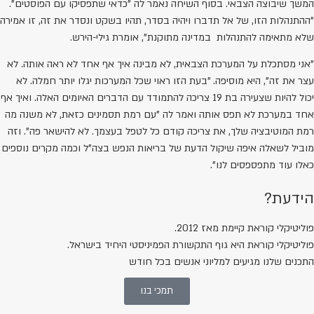
המשך שיבוצה הצבאי. בסוף השיחה נאמר לה "כדאי שתפסיקו עם הפוסטים".
"ההתנהלות הזו, של אל תדברו ויהיה בסדר, תהיו בשקט ונסדר את זה, זו אמירה
שלא מתאימה להתנהלות במדינה מתוקנת", אומרת גילי-הירש.
"אני מסתכלת על המערכת הצבאית, לא מבינה איך אף אחד לא ראה אותה. לא
עצר את זה", היא מוסיפה. "בעת הזו ראוי שכל המערכות יגלו יותר חמלה. לא
יכול להיות שצעירה בת 19 צריכה להתמודד עם הדברים האיומים האלה. ואיך אף
אחד במערכת לא תפס אותה ואמר לה "עם רמת תסמינים כזאת, לא משנה מה
רמת המוטיבציה שלך, את צריכה קודם כל לטפל בעצמך. לא להישאר פה". וזה
מוביל לשאלה איפה שיקול הדעת של בריאות הנפש בצה"ל וכמה מקרים נוספים
כאלו עוד מתפספסים לנו".
הידעת?
פוליטיקלי קוראת קיימת מאז 2012.
פוליטיקלי קוראת היא גוף התקשורת הפמיניסטי היחיד בישראל.
התכנים שלנו מגיעים למליוני אנשים בכל חודש
תמכי בנו