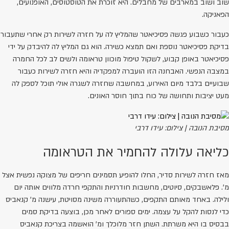
שוב ושוב במארבים של מחבלים. היא זוכרת את הטוסטוסים, האופנועים,
הפאניקה.
כעבור כשבוע פגשה פסיכיאטר שהמליץ לה על חזרה לשירות רק אחרי שתעבור
בדיקת פסיכיאטר נוספת ואם תמצא כשירה. הוא גם המליץ לה להיבדק על ידי
פסיכיאטר באופן קבוע, לשקול טיפול מוכוון טראומה ולשים לב לכל החמרה
במצבה הנפשי. האבחנה הזו הועברה למפקדיה והיא חזרה לשירות כעבור
שבועיים בלבד מיום האירוע, במחשבה שחזרה לשגרה אולי תוכל לספק לה
מעט יציבות ותחושה של כוח בתוך חוסר האונים.
מסיבת הנובה | צילום: עידו דרבי
כליאה עלולה להחמיר את הטראומה
מאז חזרה לשירות סדיר, החלו להופיע תסמינים חריפים של מצוקה נפשית אצל
מ'. פלאשבקים, סיוטים, מחשבות חודרניות והתקפי חרדה מלווים אותה יום
ולילה. באחד מאותם התקפים, כשהתעוררה משינה מסויטת, עישנה מ' קנאביס
כדי לנסות להקל על עצמה. ימים ספורים לאחר מכן, בוצעה בדיקת סמים
בבסיס בו היא משרתת. השתן חזר מלוכלך ומ' הואשמה בצריכת קנאביס