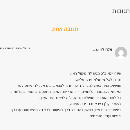
תגובות
תגובה אחת
12 יולי 2024 בשעה 13:49
אלה לוי
הגיב:
איזה יופי. כ"כ מגיע לה טיפול ראוי.
תודה לכל מי שלא וויתר עליה.
אוףףף.. כמה קשה למערכת ועוד יותר לצבא בימים אלו, להתייחס לפן
האנושי, כשמספר הלוחמים יורד מדי יום, והמלך מתעקש להמשיך במלחמה,
כל לוחם הוא פיון שנשלח קדימה ע"מ לשרת את המלך.
לצערי, קב"ן בצבא זו בדיחה עצובה,
במיוחד בימים אלו, כשאין להם כל דרך להיענות לכל הלוחמים שנפגעו בגוף
ובנפש ועדיין משרתים.