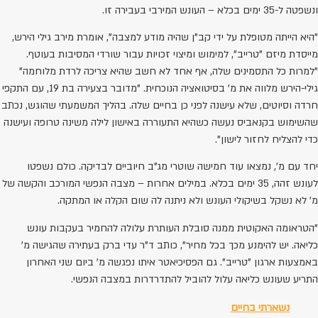
ונשפטה ל-35 ימים בכלא – העונש המירבי בעבירה זו.
"היא הייתה מטופלת על ידי קב"ן שהיה מודע למצבה", אומרת מירב גילי הירש,
מייסדת מיזם "טרייב", למימוש ומיצוי זכויות עבור שורדי המסיבות בעוטף.
"למרות כל התסמינים שלה, אף אחד לא חשב שהיא צריכה לרדת מלוחמה"
גילי-הירש מלווה את מ' בסיטואציה הנוכחית. "מדובר בצעירה בת 19, עם התקפי
חרדה וסיוטים, שלא עישנה לפני כן בחיים שלה. בהליך המשמעתי שהוגש, נכתב
שהשימוש בקנאביס נעשה כשהיא התעוררה באישון לילה משינה טרופה ועישנה
כדי להצליח לחזור לישון".
יחד עם מ', נמצאו עוד חמישה שוטרי מג"ב חיוביים לבדיקה. כולם נשפטו
לעונש זהה, 35 ימים בכלא. במילים אחרות – מצבה הנפשי המורכב והקשה של
מ' לא נשקל בשיקולי העונש ולא ניתנה לה שום הקלה או המתקה.
"הטראומה האקוטית ממנה סובלת העותרת עלולה להחמיר בעקבות עונש
כליאה. יש להימנע מכך בכל מחיר", כותב ד"ר עדי ברק בעתירה שהגישה מ'
באמצעות ארגון "טרייב". גם הפסיכיאטר איתו נפגשה מ' ביום שני האחרון
התריע שעונש כליאה עלול להוביל להתדרדרות במצבה הנפשי.
נשארתי בחיים