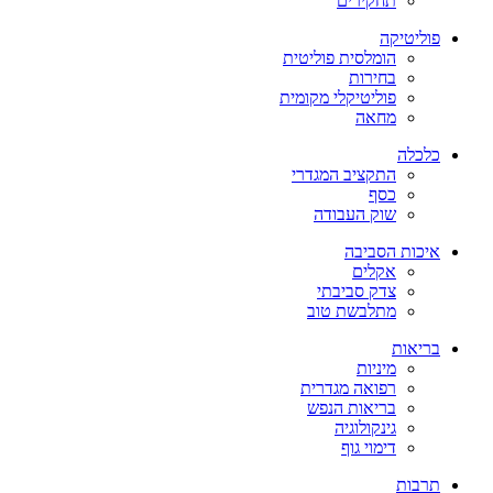
תחקירים
פוליטיקה
הומלסית פוליטית
בחירות
פוליטיקלי מקומית
מחאה
כלכלה
התקציב המגדרי
כסף
שוק העבודה
איכות הסביבה
אקלים
צדק סביבתי
מתלבשת טוב
בריאות
מיניות
רפואה מגדרית
בריאות הנפש
גינקולוגיה
דימוי גוף
תרבות