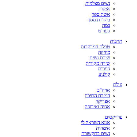
נשים מצלמות
אמנות
אשת ספר
ביקורת מסך
במה
ספורט
תרבות
טבלת המבקרות
מוזיקה
שירת נשים
שירה מקורית
ספרות
קולנוע
עולם
ארה"ב
המזרח התיכון
אפריקה
אסיה ואירופה
פרויקטים
אמא השראה לי
אימהות
נשים בתקשורת