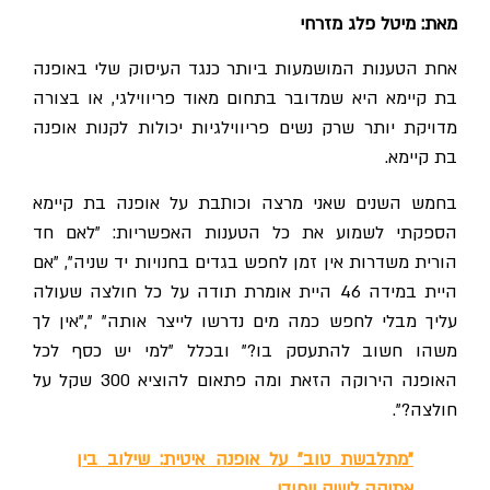
מאת: מיטל פלג מזרחי
אחת הטענות המושמעות ביותר כנגד העיסוק שלי באופנה
בת קיימא היא שמדובר בתחום מאוד פריווילגי, או בצורה
מדויקת יותר שרק נשים פריווילגיות יכולות לקנות אופנה
בת קיימא.
בחמש השנים שאני מרצה וכותבת על אופנה בת קיימא
הספקתי לשמוע את כל הטענות האפשריות: "לאם חד
הורית משדרות אין זמן לחפש בגדים בחנויות יד שניה", "אם
היית במידה 46 היית אומרת תודה על כל חולצה שעולה
עליך מבלי לחפש כמה מים נדרשו לייצר אותה" ","אין לך
משהו חשוב להתעסק בו?" ובכלל "למי יש כסף לכל
האופנה הירוקה הזאת ומה פתאום להוציא 300 שקל על
חולצה?".
"מתלבשת טוב" על אופנה איטית: שילוב בין
אתיקה לשיק ייחודי