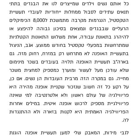
כל אותם נשים וילדים שמייצרים לנו את הבגדים בתתי
תנאים עתידים לסבול ממחלות ייחודיות לעובדי תעשיית
הטקסטיל, הנגרמות מקרבה מתמשכת ל8,000 הכימיקלים
הרעליים שבבגדים ונמצאים בסיכון גבוהה להיפצע או
להיהרג בתאונת עבודה, אחת משלוש התאונות הקטלניות
שמתרחשות במפעלי טקסטיל בחודש ממוצע. אגב, הניצול
בתעשיית האופנה לא מתרחש רק במזרח, רחוק מזה. גם
בארה"ב תעשיית האופנה תלויה בעובדים בשכר מינימום
שלא עודכן מעל לעשור ומוערך כמספיק למחצית משכר
מחייה. גם במקרה הזה מרבית העובדות הן נשים. אם כן,
על רקע כל זה חשוב שנזכור שקניית אופנה מהירה היא
פריווילגיה של עולם ראשון ולא אלטרנטיבה למי שאינה
פריווילגיית מספיק לרכוש אופנה איטית. במילים אחרות
הפריווילגיה האמתית היא לקנות בזארה ולא ההתנגדות
לה.
לגבי מידות, המאבק שלי למען תעשיית אופנה הוגנת