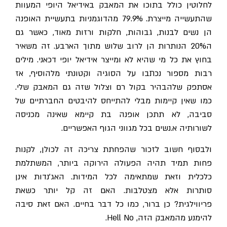
לחלוטין כולל בתוכו את המאבק באידיאל היופי המעוות
שהתעשייה מייצרת. 79.9% מהדוגמניות בתעשיית האופנה
הן נשים לבנות, גבוהות, חלקות ורזות מאוד, כאשר גם
ה20% הנותרות הן לרוב שלוש מתוך הארבע. זה משאיר
בחוץ את כל מי שהיא לא ומייצר אידיאל יופי דכאני. מילים
רבות מספור נכתבו על הסוגיה וקטונתי מלהוסיף, אז
אסתפק שלהבהיר בקול רם וצלול שזה גם המאבק שלי.
כמו שאין קיימות מבלי להתייחס להיבטים החברתיים של
סביבה, לא תתכן אופנה בת קיימא שאינה מכניסה
לשורותיה א.נשים בכל מגווני הגוף האפשריים.
ולבסוף חשוב לזכור שהפחתת צריכה זה לכולן, לקנות
פחות תמיד תהיה הפעולה הירוקה ביותר, המשתלמת
כלכלית וזאת שמתאימה לכל המידות. האג'נדות אינן
סותרות אלא מצטלבות. האם זה קל יותר כשאת
פריווילגית? כן ברור, כמו כל דבר בחיים. האם זאת סיבה
להימנע מהמאבק הזה, Hell No.