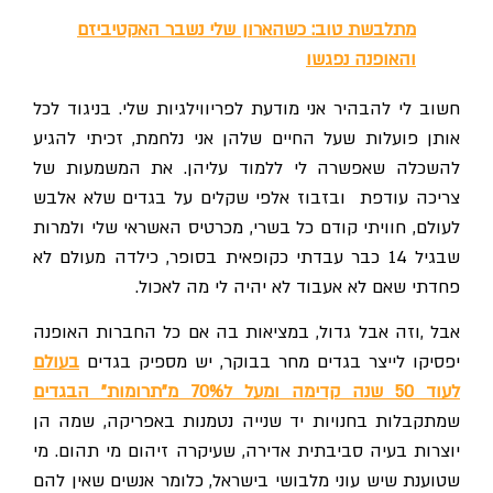
מתלבשת טוב: כשהארון שלי נשבר האקטיביזם
והאופנה נפגשו
חשוב לי להבהיר אני מודעת לפריווילגיות שלי. בניגוד לכל
אותן פועלות שעל החיים שלהן אני נלחמת, זכיתי להגיע
להשכלה שאפשרה לי ללמוד עליהן. את המשמעות של
צריכה עודפת ובזבוז אלפי שקלים על בגדים שלא אלבש
לעולם, חוויתי קודם כל בשרי, מכרטיס האשראי שלי ולמרות
שבגיל 14 כבר עבדתי כקופאית בסופר, כילדה מעולם לא
פחדתי שאם לא אעבוד לא יהיה לי מה לאכול.
אבל ,וזה אבל גדול, במציאות בה אם כל החברות האופנה
יפסיקו לייצר בגדים מחר בבוקר, יש מספיק בגדים
בעולם
לעוד 50 שנה קדימה ומעל ל70% מ"תרומות" הבגדים
שמתקבלות בחנויות יד שנייה נטמנות באפריקה, שמה הן
יוצרות בעיה סביבתית אדירה, שעיקרה זיהום מי תהום. מי
שטוענת שיש עוני מלבושי בישראל, כלומר אנשים שאין להם