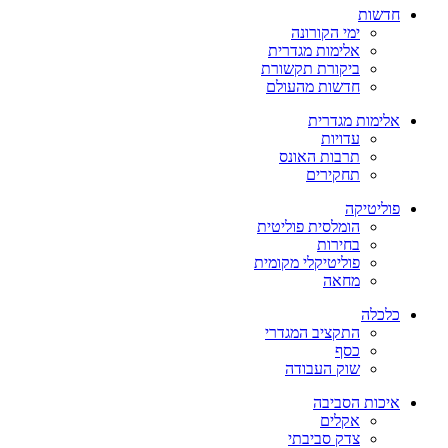
חדשות
ימי הקורונה
אלימות מגדרית
ביקורת תקשורת
חדשות מהעולם
אלימות מגדרית
עדויות
תרבות האונס
תחקירים
פוליטיקה
הומלסית פוליטית
בחירות
פוליטיקלי מקומית
מחאה
כלכלה
התקציב המגדרי
כסף
שוק העבודה
איכות הסביבה
אקלים
צדק סביבתי