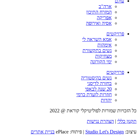
עולם
ארה"ב
המזרח התיכון
אפריקה
אסיה ואירופה
פרויקטים
אמא השראה לי
אימהות
נשים בתקשורת
מצחיקות
ימי הקורונה
פרויקטים
נשים בהיסטוריה
בחזרה לדיסני
20 שנה לבאפי
חוזרות לועדת כרמי
יהדות
כל הזכויות שמורות לפוליטיקלי קוראת @ 2022
תקנון כללי
|
הצהרת נגישות
עיצוב:
Studio Let's Design
| פיתוח: ePlace
בניית אתרים