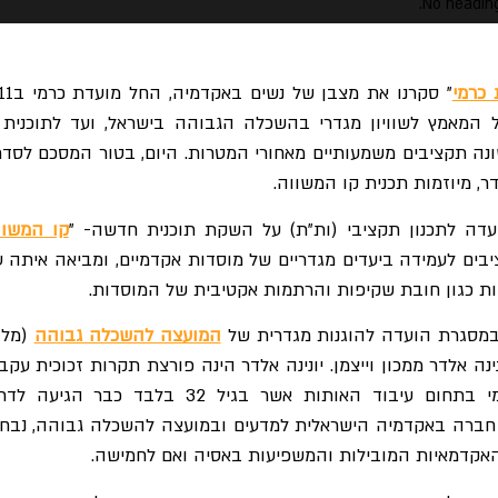
No heading
 כרמי
" סקרנו את מצבן של נ
המאמץ לשוויון מגדרי בהשכלה הגבוהה בישראל, ועד לתוכנית 
ה תקציבים משמעותיים מאחורי המטרות. היום, בטור המסכם לסדר
דר, מיוזמות תכנית קו המשווה.
עדה לתכנון תקציבי (ות"ת) על השקת תוכנית חדשה- "
קו המשוו
ים לעמידה ביעדים מגדריים של מוסדות אקדמיים, ומביאה איתה ע
ת כגון חובת שקיפות והרתמות אקטיבית של המוסדות.
במסגרת הועדה להוגנות מגדרית של
המועצה להשכלה גבוהה
(מל"ג
נה אלדר ממכון וייצמן. יונינה אלדר הינה פורצת תקרות זכוכית עקבי
חוקרת בעלת שם עולמי בתחום עיבוד האותות אשר בגיל 32 בלבד כבר הגיע
. חברה באקדמיה הישראלית למדעים ובמועצה להשכלה גבוהה, נבח
אקדמאיות המובילות והמשפיעות באסיה ואם לחמישה.