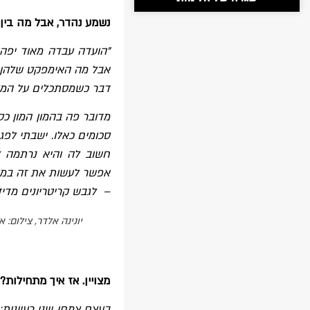
נשמע נהדר, אבל מה בין 
"הועדה עבדה מאוד יפה א
אבל מה האימפקט שלהן ב
דבר כשמסתכלים על המספ
מדובר פה בהמון המון כ
סכומים כאלו. ישבתי לפ
חשוב לה והיא נרתמה ל
אפשר לעשות את זה במסג
– לגבש קריטריונים מדידי
יונינה אלדר, צילום: א
מצויין. אז איך מתחילות?
בעצם צמחו שני רעיונות: