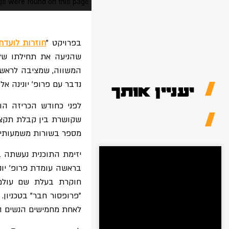
s were found on this page.
בפרויקט "
חוזרות לועדת
שהניעה את תחילתו של 
המשווה, שמציבה לראשונ
נדבר עם פרופ' יונינה אל
יעניין אותך
לפני כחודש הכריזה הו
שקושרת בין קבלת תקציב
מספר בשורות משמעותיו
יזימת התוכנית נעשתה 
בראשה עומדת פרופ' יוני
"פרופסור חבר" בטכניון
לאחת מחמישים הנשים ה