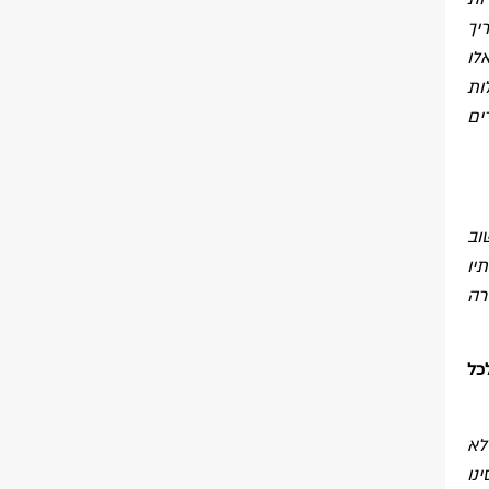
יך
לו
ות
ים
וב
יו
רה
כל
לא
נו