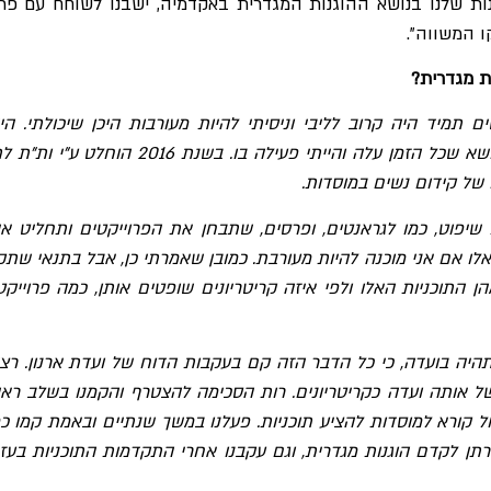
ות שלנו בנושא ההוגנות המגדרית באקדמיה, ישבנו לשוחח עם פרו
קו המשווה".
ת מגדרית?
ים תמיד היה קרוב לליבי וניסיתי להיות מעורבות היכן שיכולתי. היי
במל"ג הרבה שנים וזה נושא שכל הזמן עלה והייתי פעילה בו. בשנת 2016 הוחלט ע
 של קידום נשים במוסדות.
 שיפוט, כמו לגראנטים, ופרסים, שתבחן את הפרוייקטים ותחליט אי
לו אם אני מוכנה להיות מעורבת. כמובן שאמרתי כן, אבל בתנאי שתק
 התוכניות האלו ולפי איזה קריטריונים שופטים אותן, כמה פרוייקט
היה בועדה, כי כל הדבר הזה קם בעקבות הדוח של ועדת ארנון. רצי
אותה ועדה כקריטריונים. רות הסכימה להצטרף והקמנו בשלב ראש
ל קורא למוסדות להציע תוכניות. פעלנו במשך שנתיים ובאמת קמו כ
רתן לקדם הוגנות מגדרית, וגם עקבנו אחרי התקדמות התוכניות בעז