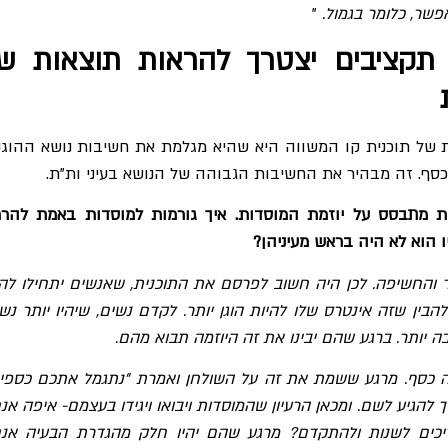
שר, כלומר בגמול.
"
תקציבים יצטרך להראות תוצאות ש
ת
 של תוכנית קו המשווה היא שהיא מגלמת את חשיבות נושא ההוגנ
ף. זה מבהיר את החשיבות הגבוהה של הנושא בעיני ות"ת.
ת מתבסס על יוזמת המוסדות. איך גורמות למוסדות באמת להר
 הוא לא היה בראש מעיניהן?
והחשיפה. לכן היה חשוב לפרסם את התוכנית, שאנשים יתחילו להב
הבין שזה אינטרס שלו להיות הוגן יותר. לקדם נשים, שיהיו יותר נשי
ה יותר. ברגע שהם יבינו את זה היוזמה תבוא מהם.
ה כסף. מרגע ששמת את זה על השולחן ואמרת "נתגמל אתכם כספית
להגיע לשם. ומכאן הרעיון שהמוסדות ויבואו ויגידו בעצמם- איפה אנח
יכים לשנות ולהתקדם? מרגע שהם יהיו חלק מהגדרת הבעיה אנח