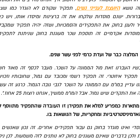
 זה נושא
היועצת לענייני נשים
,
תפקיד שקודם לא הוגדר כמו שצר
ברורות. ישנם מוסדות שלקחו את זה ברצינות ומיסדו אותו, ויש כא
יר ולעגן בחוק את התפקידים והסמכויות, ושזה יהיה תפקיד שמקבל
 במוסדות אקדמיים זה תוספת שכר מעוגנת בחוק שניתנת לתפקיד
 המלצה כבר של ועדת כרמי לפני עשר שנים.
כשיו העברנו זאת מול הממונה על השכר. מעבר לכסף זה מאוד חש
פקיד איזוטרי. זה תפקיד רשמי ומכובד עם גמול, שחובותיו וזכויות
נו עדיין במו"מ עם הממונה על השכר לגבי גובה הגמול. כרגע זה עש
 את התקדים שיש גמול. אבל המו"מ ממשיך, אנחנו רוצות 25 אחוז
.
".
מתארות כמפריע למלא את תפקידן זו העובדה שהתפקיד מתווסף ל
דמיניסטרטיביות ומחקריות, של הנושאות בו.
סדי ואינו מוגדר בחוק גם עבור תפקידים אחרים. זה נכון שאנשים 
ולכן בדברים שאינם מעוגנים בחוק לא נותנים לזה משמעות. לכן ניסי