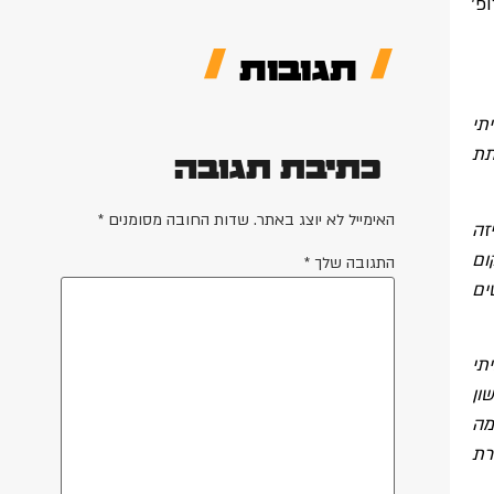
פ'
תגובות
תי
"י ות"ת לתת
כתיבת תגובה
האימייל לא יוצג באתר.
שדות החובה מסומנים
*
זה
ום
התגובה שלך
*
ים
תי
ון
מה
רת