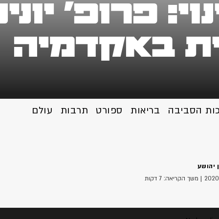
י: פרופ' יונ
ית באקדמיה
כות הסביבה
בריאות
ספורט
תרבות
עולם
 יהושע
| משך הקריאה: 7 דקות