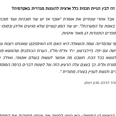
זה לבין הגיית תכנית כלל ארצית להוגנות מגדרית באקדמיה?
בל אחרי שנתיים את אומרת "אוקיי אז יש עוד תוכניות ועוד תוכניו
אמת על המערכת?". יש עוד המון קשיים שלא מגיעים אליהן ובסופו 
רים התנודות הן מאוד איטיות.
סף שהמדינה שמה והשאלה היא האם זהו האימפקט שאנחנו רוצות עב
גישה עם יפה
(זילברשץ, יו"ר ות"ת-מל"ג, הערת הכותבת
) שהנושא מא
נושא בכל הכח. חשבנו מה אפשר לעשות בעולם אוטופי, ואח"כ א
רת ות"ת. כך בעצם עלה הרעיון הזה של לשנות דברים ברמה המוסד
ם ולגשת לעניין בצורה מתודית ".
והד הרכס, מכון ויצמן
 הראשון קו המשווה- כאן רצינו לחשוב איך אנחנו מחייבים את המוסד