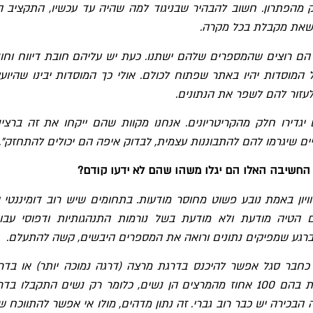
 מהפתרון. חשוב להבהיר שבניגוד למה שהיה עד עכשיו, התקציב ה
 שאת מקבלת בכל מקרה.
הם רוצים שהמספרים שלהם ישתנו. כעת יש עליהם חובת דיווח וחו
ל המוסדות יהיו באתר שפתוח לכולם. אולי כך המוסדות יבינו שהיוע
לעזור להם לשפר את הנתונים.
יגדירו חלק מהקריטריונים. אנחנו מקוות שהם ייקחו את זה ברצינ
מיים שיגרמו להם להתבוננות עצמית, לבדוק איפה הם יכולים להתחזק".
החשיבה האלו הם יגלו משהו שהם לא ידעו קודם?
יון באמת נובע פשוט מחוסר מודעות. בתחומים שיש
רוב
דומיננטי
 הטיה
מודעת
ולא
מודעת
בשל
נורמות
התנהגותיות
ודפוסי
עבו
רגע שמפיקים נתונים ורואה את המספרים היבשים, קשה להתעלם.
חבר סגל אפשר להיכנס בדרגת מרצה (דרגה נמוכה יותר) או בדר
מרצה בכיר. ישנם מוסדות בהם 100 אחוז מהמרצים הן נשים, כלומר רק נשים התקבלו ב
 הבכירה יש כבר רוב גברי. זה נתון מדהים, מולו אי אפשר להתווכח ש