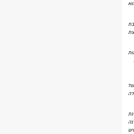
וא
בת
צת
ות
של
דה
גת
דרגה
יש