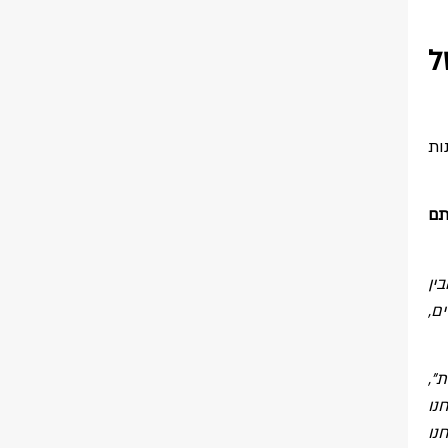
ל
ות
תם
ין
ם,
",
נו
נו