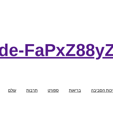
lde-FaPxZ88y
כות הסביבה
בריאות
ספורט
תרבות
עולם