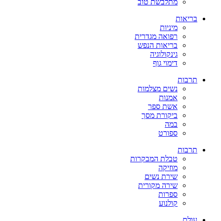
מתלבשת טוב
בריאות
מיניות
רפואה מגדרית
בריאות הנפש
גינקולוגיה
דימוי גוף
תרבות
נשים מצלמות
אמנות
אשת ספר
ביקורת מסך
במה
ספורט
תרבות
טבלת המבקרות
מוזיקה
שירת נשים
שירה מקורית
ספרות
קולנוע
עולם