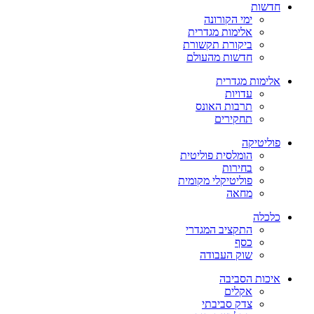
חדשות
ימי הקורונה
אלימות מגדרית
ביקורת תקשורת
חדשות מהעולם
אלימות מגדרית
עדויות
תרבות האונס
תחקירים
פוליטיקה
הומלסית פוליטית
בחירות
פוליטיקלי מקומית
מחאה
כלכלה
התקציב המגדרי
כסף
שוק העבודה
איכות הסביבה
אקלים
צדק סביבתי