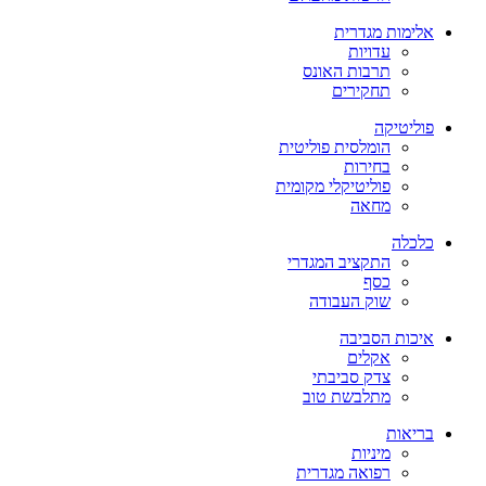
אלימות מגדרית
עדויות
תרבות האונס
תחקירים
פוליטיקה
הומלסית פוליטית
בחירות
פוליטיקלי מקומית
מחאה
כלכלה
התקציב המגדרי
כסף
שוק העבודה
איכות הסביבה
אקלים
צדק סביבתי
מתלבשת טוב
בריאות
מיניות
רפואה מגדרית