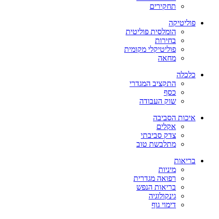
תחקירים
פוליטיקה
הומלסית פוליטית
בחירות
פוליטיקלי מקומית
מחאה
כלכלה
התקציב המגדרי
כסף
שוק העבודה
איכות הסביבה
אקלים
צדק סביבתי
מתלבשת טוב
בריאות
מיניות
רפואה מגדרית
בריאות הנפש
גינקולוגיה
דימוי גוף