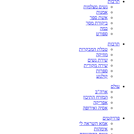
תרבות
נשים מצלמות
אמנות
אשת ספר
ביקורת מסך
במה
ספורט
תרבות
טבלת המבקרות
מוזיקה
שירת נשים
שירה מקורית
ספרות
קולנוע
עולם
ארה"ב
המזרח התיכון
אפריקה
אסיה ואירופה
פרויקטים
אמא השראה לי
אימהות