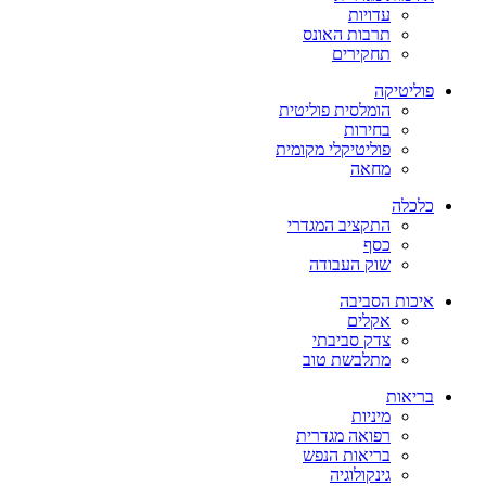
עדויות
תרבות האונס
תחקירים
פוליטיקה
הומלסית פוליטית
בחירות
פוליטיקלי מקומית
מחאה
כלכלה
התקציב המגדרי
כסף
שוק העבודה
איכות הסביבה
אקלים
צדק סביבתי
מתלבשת טוב
בריאות
מיניות
רפואה מגדרית
בריאות הנפש
גינקולוגיה