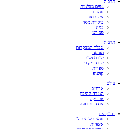
תרבות
נשים מצלמות
אמנות
אשת ספר
ביקורת מסך
במה
ספורט
תרבות
טבלת המבקרות
מוזיקה
שירת נשים
שירה מקורית
ספרות
קולנוע
עולם
ארה"ב
המזרח התיכון
אפריקה
אסיה ואירופה
פרויקטים
אמא השראה לי
אימהות