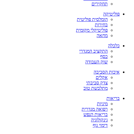
תחקירים
פוליטיקה
הומלסית פוליטית
בחירות
פוליטיקלי מקומית
מחאה
כלכלה
התקציב המגדרי
כסף
שוק העבודה
איכות הסביבה
אקלים
צדק סביבתי
מתלבשת טוב
בריאות
מיניות
רפואה מגדרית
בריאות הנפש
גינקולוגיה
דימוי גוף