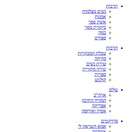
תרבות
נשים מצלמות
אמנות
אשת ספר
ביקורת מסך
במה
ספורט
תרבות
טבלת המבקרות
מוזיקה
שירת נשים
שירה מקורית
ספרות
קולנוע
עולם
ארה"ב
המזרח התיכון
אפריקה
אסיה ואירופה
פרויקטים
אמא השראה לי
אימהות