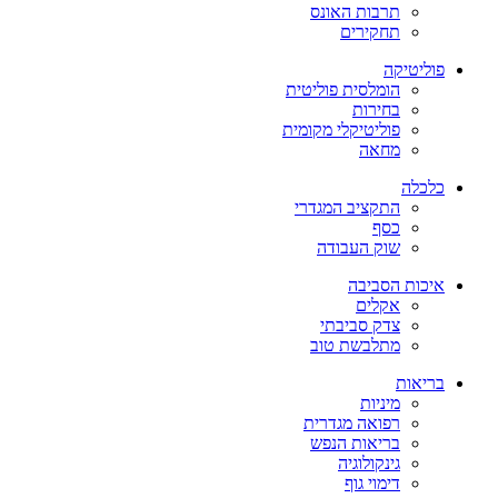
תרבות האונס
תחקירים
פוליטיקה
הומלסית פוליטית
בחירות
פוליטיקלי מקומית
מחאה
כלכלה
התקציב המגדרי
כסף
שוק העבודה
איכות הסביבה
אקלים
צדק סביבתי
מתלבשת טוב
בריאות
מיניות
רפואה מגדרית
בריאות הנפש
גינקולוגיה
דימוי גוף