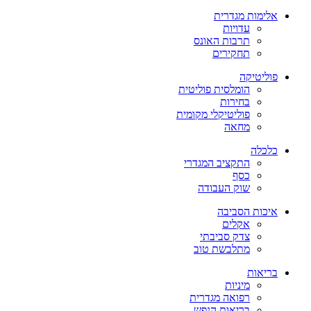
אלימות מגדרית
עדויות
תרבות האונס
תחקירים
פוליטיקה
הומלסית פוליטית
בחירות
פוליטיקלי מקומית
מחאה
כלכלה
התקציב המגדרי
כסף
שוק העבודה
איכות הסביבה
אקלים
צדק סביבתי
מתלבשת טוב
בריאות
מיניות
רפואה מגדרית
בריאות הנפש