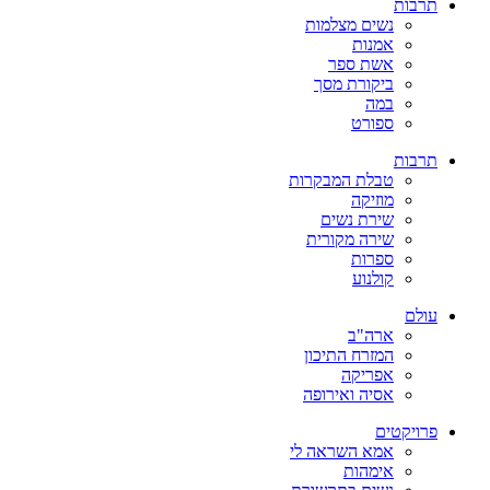
תרבות
נשים מצלמות
אמנות
אשת ספר
ביקורת מסך
במה
ספורט
תרבות
טבלת המבקרות
מוזיקה
שירת נשים
שירה מקורית
ספרות
קולנוע
עולם
ארה"ב
המזרח התיכון
אפריקה
אסיה ואירופה
פרויקטים
אמא השראה לי
אימהות