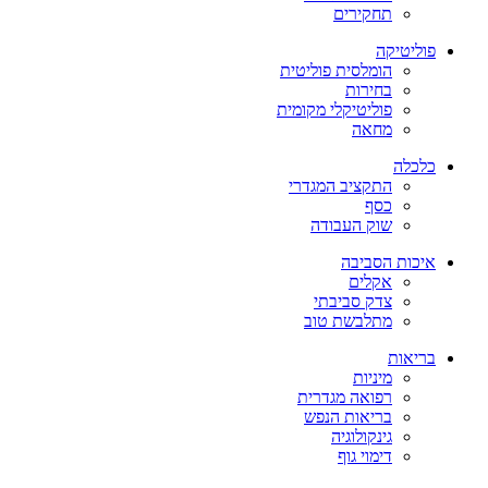
תחקירים
פוליטיקה
הומלסית פוליטית
בחירות
פוליטיקלי מקומית
מחאה
כלכלה
התקציב המגדרי
כסף
שוק העבודה
איכות הסביבה
אקלים
צדק סביבתי
מתלבשת טוב
בריאות
מיניות
רפואה מגדרית
בריאות הנפש
גינקולוגיה
דימוי גוף