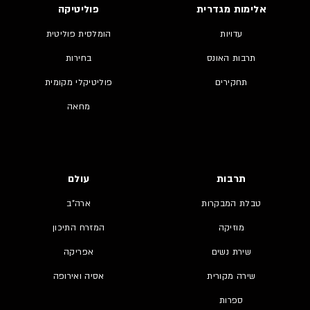
אלימות מגדרית
פוליטיקה
עדויות
הומלסית פוליטית
תרבות האונס
בחירות
תחקירים
פוליטיקלי מקומית
מחאה
תרבות
עולם
טבלת המבקרות
ארה"ב
מוזיקה
המזרח התיכון
שירת נשים
אפריקה
שירה מקורית
אסיה ואירופה
ספרות