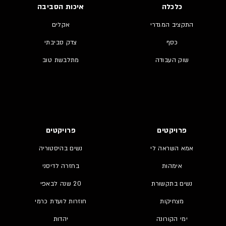
כלכלה
איכות הסביבה
התקציב המגדרי
אקלים
כסף
צדק סביבתי
שוק העבודה
מתלבשת טוב
פרויקטים
פרויקטים
אמא השראה לי
נשים בהיסטוריה
אימהות
בחזרה לדיסני
נשים בתקשורת
20 שנה לבאפי
מצחיקות
חוזרות לועדת כרמי
ימי הקורונה
יהדות