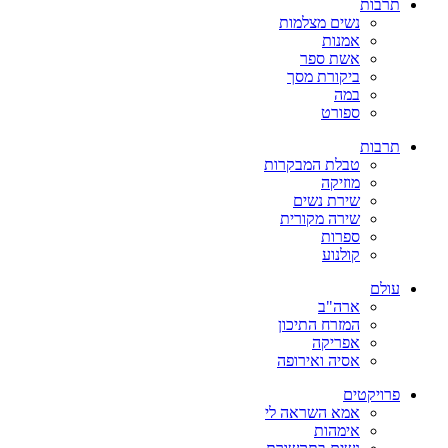
תרבות
נשים מצלמות
אמנות
אשת ספר
ביקורת מסך
במה
ספורט
תרבות
טבלת המבקרות
מוזיקה
שירת נשים
שירה מקורית
ספרות
קולנוע
עולם
ארה"ב
המזרח התיכון
אפריקה
אסיה ואירופה
פרויקטים
אמא השראה לי
אימהות