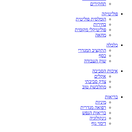
תחקירים
פוליטיקה
הומלסית פוליטית
בחירות
פוליטיקלי מקומית
מחאה
כלכלה
התקציב המגדרי
כסף
שוק העבודה
איכות הסביבה
אקלים
צדק סביבתי
מתלבשת טוב
בריאות
מיניות
רפואה מגדרית
בריאות הנפש
גינקולוגיה
דימוי גוף