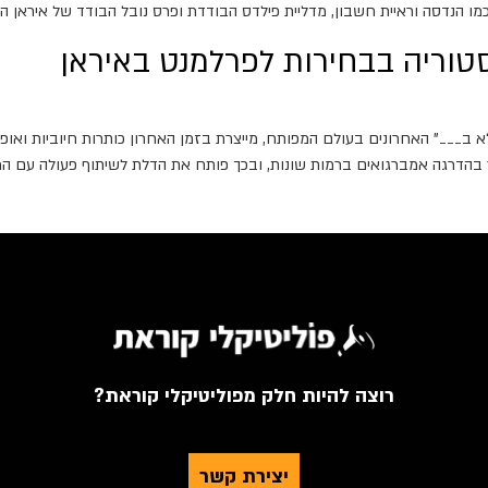
 הנדסה וראיית חשבון, מדליית פילדס הבודדת ופרס נובל הבודד של איראן הוענ
טוריה בבחירות לפרלמנט באיראן
א ב___" האחרונים בעולם המפותח, מייצרת בזמן האחרון כותרות חיוביות ואופ
הדרגה אמברגואים ברמות שונות, ובכך פותח את הדלת לשיתוף פעולה עם המער
רוצה להיות חלק מפוליטיקלי קוראת?
יצירת קשר