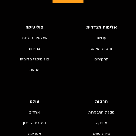
אלימות מגדרית
פוליטיקה
עדויות
הומלסית פוליטית
תרבות האונס
בחירות
תחקירים
פוליטיקלי מקומית
מחאה
תרבות
עולם
טבלת המבקרות
ארה"ב
מוזיקה
המזרח התיכון
שירת נשים
אפריקה