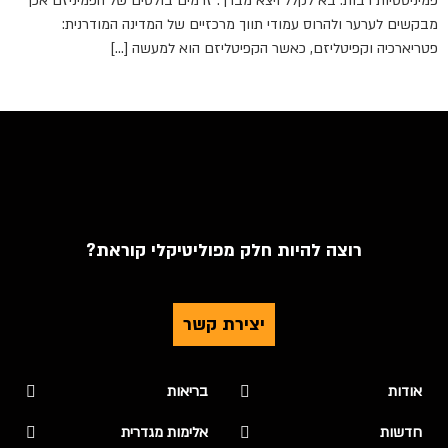
פמיניסטיות רבות. בא לקלל ויצא מברך. זרמים בולטים של הפמיניזם אכן
מבקשים לערער ולהרוס עמודי תווך מרכזיים של המדינה המודרנית:
פטריארכיה וקפיטליזם, כאשר הקפיטליזם הוא למעשה […]
רוצה להיות חלק מפוליטיקלי קוראת?
יצירת קשר
אודות
בריאות
חדשות
אלימות מגדרית