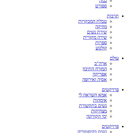
במה
ספורט
תרבות
טבלת המבקרות
מוזיקה
שירת נשים
שירה מקורית
ספרות
קולנוע
עולם
ארה"ב
המזרח התיכון
אפריקה
אסיה ואירופה
פרויקטים
אמא השראה לי
אימהות
נשים בתקשורת
מצחיקות
ימי הקורונה
פרויקטים
נשים בהיסטוריה