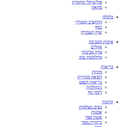
פוליטיקלי מקומית
מחאה
כלכלה
התקציב המגדרי
כסף
שוק העבודה
איכות הסביבה
אקלים
צדק סביבתי
מתלבשת טוב
בריאות
מיניות
רפואה מגדרית
בריאות הנפש
גינקולוגיה
דימוי גוף
תרבות
נשים מצלמות
אמנות
אשת ספר
ביקורת מסך