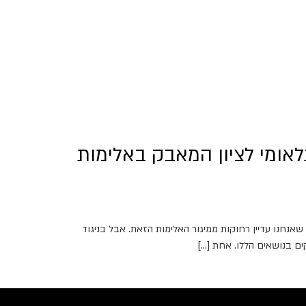
נלאומי לציון המאבק באלימות
 אלימות נגד נשים, של ניצול, הטרדה, אונס, אלימות פיזית, פסיכולוגית, כלכלית ומינית; ולמרות שאנחנו כבר ב-2019, נראה שאנחנו עדיין רחוקות ממיגור האלימות הזאת. אבל בניגוד
ים בנושאים הללו. אחת […]