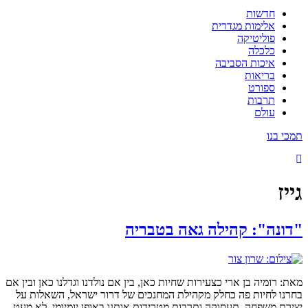
חדשות
אלימות מגדרית
פוליטיקה
כלכלה
איכות הסביבה
בריאות
ספורט
תרבות
עולם
תמכי בנו
גייז
"דונה": קהילה גאה בטבריה
מאת: רומיה בן ארי כצעירות שחיות כאן, בין אם נולדנו וגדלנו כאן ובין אם
בחרנו לחיות פה כחלק מקהילת המחנכים של דרור ישראל, השאלות על
יצירת משפחה, תעסוקה ותרבות מטרידות אותנו באופן יומיומי. לא מעט