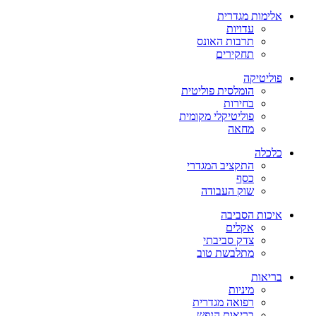
אלימות מגדרית
עדויות
תרבות האונס
תחקירים
פוליטיקה
הומלסית פוליטית
בחירות
פוליטיקלי מקומית
מחאה
כלכלה
התקציב המגדרי
כסף
שוק העבודה
איכות הסביבה
אקלים
צדק סביבתי
מתלבשת טוב
בריאות
מיניות
רפואה מגדרית
בריאות הנפש