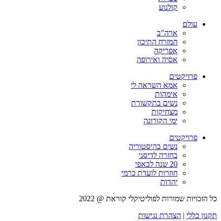
קולנוע
עולם
ארה"ב
המזרח התיכון
אפריקה
אסיה ואירופה
פרויקטים
אמא השראה לי
אימהות
נשים בתקשורת
מצחיקות
ימי הקורונה
פרויקטים
נשים בהיסטוריה
בחזרה לדיסני
20 שנה לבאפי
חוזרות לועדת כרמי
יהדות
כל הזכויות שמורות לפוליטיקלי קוראת @ 2022
תקנון כללי
|
הצהרת נגישות