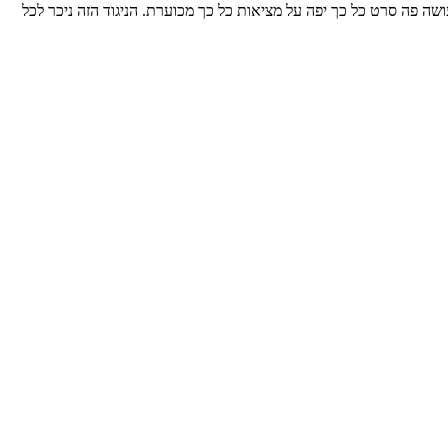
רזל", בימוי: קטיה פון גרנייה, צילום מסך). 31. דומא/ עביר זייבק חדאד (2011) עביר זייבק חדאד עושה פה סרט כל כך יפה על מציאות כל כך מכוערת. הניגוד הזה ניכר לכל