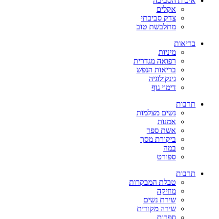
איכות הסביבה
אקלים
צדק סביבתי
מתלבשת טוב
בריאות
מיניות
רפואה מגדרית
בריאות הנפש
גינקולוגיה
דימוי גוף
תרבות
נשים מצלמות
אמנות
אשת ספר
ביקורת מסך
במה
ספורט
תרבות
טבלת המבקרות
מוזיקה
שירת נשים
שירה מקורית
ספרות