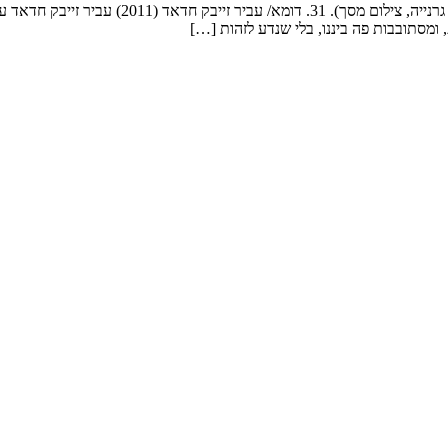
מאת: סמדר זמיר (תמונה ראשית: מתוך "מלאכיות מב
ומסתובבות פה ביננו, בלי שנדע לזהות […]