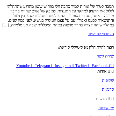
תגובה לטור של אורית קמיר כתבה חלי בוזחיש ששון מהרגע שהתחלתי
לגלגל את הרעיון למחקר על התנגדות ומאבק של נשים שחיות בדיכוי
מרובה – אתני, מגדרי ומעמדי – הגיעו לפתחי תגובות שנעו בין זלזול
והתנשאות לכעס ואפילו זעם על עצם העיסוק בנושא. לפני כמה שנים,
במהלך שיחה קצרה בחדר מרצות באחת המכללות שבה אני מלמדת, […]
הצטרפי לניוזלטר
רוצה להיות חלק מפוליטיקלי קוראת?
יצירת קשר
Youtube
Telegram
Instagram
Twitter
Facebook-f
אודות
שקיפות
סדנאות
חדשות
ימי קורונה