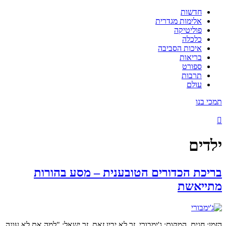
חדשות
אלימות מגדרית
פוליטיקה
כלכלה
איכות הסביבה
בריאות
ספורט
תרבות
עולם
תמכי בנו
ילדים
בריכת הכדורים הטובענית – מסע בהורות
מתייאשת
הזמן: חגים. המקום: ג'ימבורי. זר לא יבין זאת. זר ישאל: "למה את לא עונה