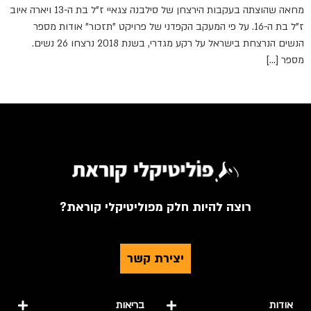
מחאה שהוצתה בעקבות הירצחן של סילבנה צגאיי ז"ל בת ה-13 ויארה איוב
ז"ל בת ה-16. על פי המעקב הקפדני של פרויקט "תזכור" אודות מספר
הנשים הנרצחת בישראל על רקע מגדרי, בשנת 2018 נרצחו 26 נשים.
מספר […]
רוצה להיות חלק מפוליטיקלי קוראת?
יצירת קשר
אודות
בריאות