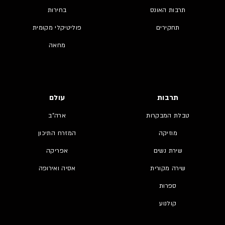
תרבות האונס
בחירות
תחקירים
פוליטיקלי מקומית
מחאה
תרבות
עולם
טבלת המבקרות
ארה"ב
מוזיקה
המזרח התיכון
שירת נשים
אפריקה
שירה מקורית
אסיה ואירופה
ספרות
קולנוע