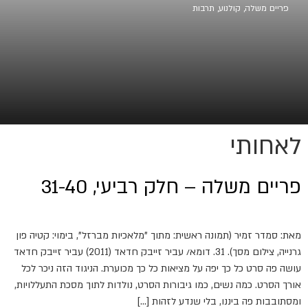
פריים משלה
,
קולנוע
,
תרבות
לאחותי
פריים משלה – חלק רביעי, 31-40
מאת: סמדר זמיר (תמונה ראשית: מתוך "מלאכיות מברזל", בימוי: קטיה פון
גרנייה, צילום מסך). 31. דומא/ עביר זייבק חדאד (2011) עביר זייבק חדאד
עושה פה סרט כל כך יפה על מציאות כל כך מכוערת. הניגוד הזה ניכר לכל
אורך הסרט. כמה נשים, כמו גיבורות הסרט, נולדות לתוך מסכת התעללויות,
ומסתובבות פה ביננו, בלי שנדע לזהות […]