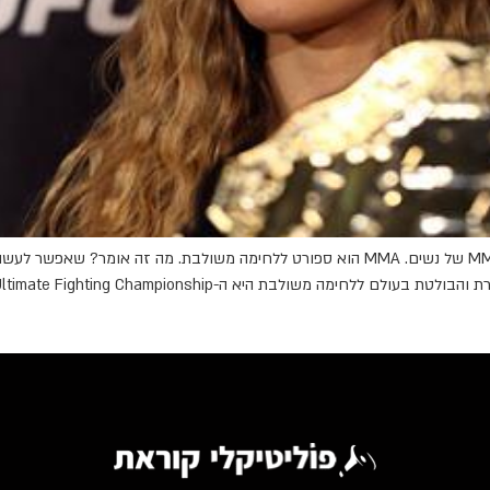
מאת: מור יהלום שלום, קוראים לי מור, ואני מכורה לקרבות MMA של נשים. MMA הוא ספורט ללחי
Ultimate Fighting Championsh, או כפי שהיא יותר מוכרת- UFC. למרות […]