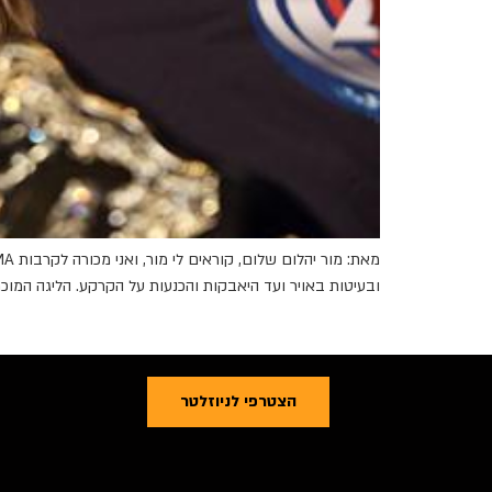
ובעיטות באויר ועד היאבקות והכנעות על הקרקע. הליגה המוכרת והבולטת בעולם ללחימה משולבת היא ה-ip
הצטרפי לניוזלטר