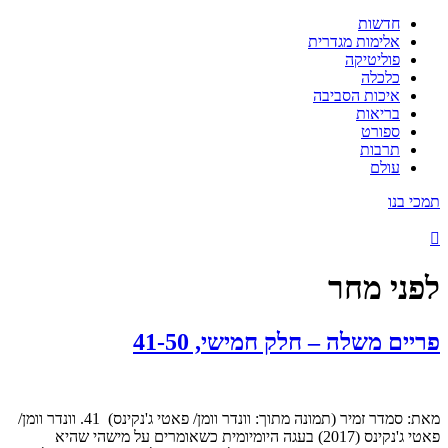
חדשות
אלימות מגדרית
פוליטיקה
כלכלה
איכות הסביבה
בריאות
ספורט
תרבות
עולם
תמכי בנו
לפני מחר
פריים משלה – חלק חמישי, 41-50
מאת: סמדר זמיר (תמונה מתוך: וונדר וומן/ פאטי ג'נקינס) 41. וונדר וומן/
פאטי ג'נקינס (2017) בעגה היומיומית כשאומרים על מישהי שהיא