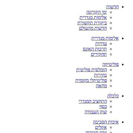
חדשות
ימי הקורונה
אלימות מגדרית
ביקורת תקשורת
חדשות מהעולם
אלימות מגדרית
עדויות
תרבות האונס
תחקירים
פוליטיקה
הומלסית פוליטית
בחירות
פוליטיקלי מקומית
מחאה
כלכלה
התקציב המגדרי
כסף
שוק העבודה
איכות הסביבה
אקלים
צדק סביבתי