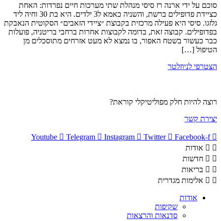
סוכם על ידי ארנה רז סיסי מנהלת שתי מערכות חיים נפרדות: האחת
כציידת פדופילים ברשת, והשניה כאמא ל3 ילדים. היא בת 30 וחיה ליד
גלזגו. סיסי היא פעילה מרכזית בקבוצת ״ציידי הזאבים״ הסקוטית הנאבקת
בפדופילים. קבוצה זאת, בדומה לקבוצות אחרות ברחבי בריטניה, פועלות
כבר כעשור בשטח האפור, בו נמצא לא מעט אזרחים מתוסכלים מן
הטיפול […]
הצטרפי לניוזלטר
רוצה להיות חלק מפוליטיקלי קוראת?
יצירת קשר
Youtube
Telegram
Instagram
Twitter
Facebook-f
אודות
חדשות
בריאות
אלימות מגדרית
אודות
שקיפות
סדנאות והרצאות