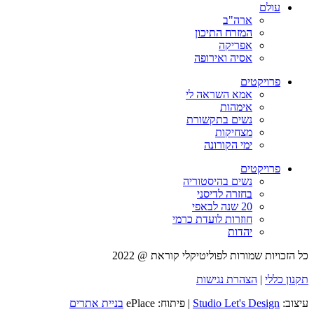
עולם
ארה"ב
המזרח התיכון
אפריקה
אסיה ואירופה
פרויקטים
אמא השראה לי
אימהות
נשים בתקשורת
מצחיקות
ימי הקורונה
פרויקטים
נשים בהיסטוריה
בחזרה לדיסני
20 שנה לבאפי
חוזרות לועדת כרמי
יהדות
כל הזכויות שמורות לפוליטיקלי קוראת @ 2022
תקנון כללי
|
הצהרת נגישות
עיצוב:
Studio Let's Design
| פיתוח: ePlace
בניית אתרים