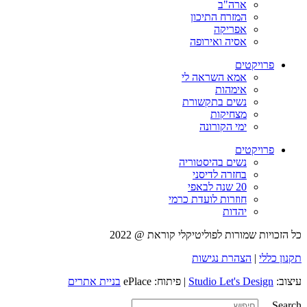
ארה"ב
המזרח התיכון
אפריקה
אסיה ואירופה
פרויקטים
אמא השראה לי
אימהות
נשים בתקשורת
מצחיקות
ימי הקורונה
פרויקטים
נשים בהיסטוריה
בחזרה לדיסני
20 שנה לבאפי
חוזרות לועדת כרמי
יהדות
כל הזכויות שמורות לפוליטיקלי קוראת @ 2022
תקנון כללי
|
הצהרת נגישות
עיצוב:
Studio Let's Design
| פיתוח: ePlace
בניית אתרים
Search ...