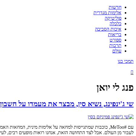
חדשות
אלימות מגדרית
פוליטיקה
כלכלה
איכות הסביבה
בריאות
ספורט
תרבות
עולם
תמכי בנו
פנג לי יואן
שי ג'ינפינג, נשיא סין, מבצר את מעמדו על חשבון
עם #MeToo, כוכבות שמתגייסות למחאה על אלימות מינית, המחאות
לעבור מן העולם. אבל לצד התחושה הזאת, אנחנו רואות מופעים רבים, לעי