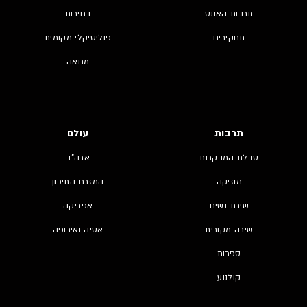
תרבות האונס
בחירות
תחקירים
פוליטיקלי מקומית
מחאה
תרבות
עולם
טבלת המבקרות
ארה"ב
מוזיקה
המזרח התיכון
שירת נשים
אפריקה
שירה מקורית
אסיה ואירופה
ספרות
קולנוע