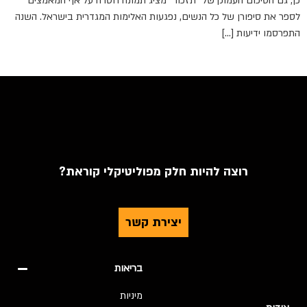
כן, גם הסיכום העמוק של "תזכור" מציג תמונה חסרה על אף המאמצים
לספר את סיפורן של כל הנשים, נפגעות האלימות המגדרית בישראל. השנה
התפרסמו ידיעות […]
רוצה להיות חלק מפוליטיקלי קוראת?
יצירת קשר
בריאות
מיניות